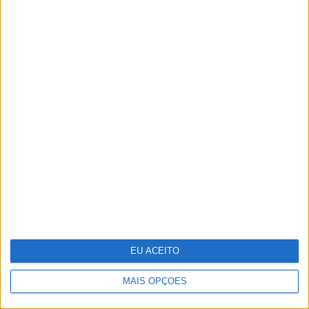
O futuro da energia é agora
EU ACEITO
MAIS OPÇÕES