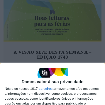
A VISÃO SE7E DESTA SEMANA –
EDIÇÃO 1743
Damos valor à sua privacidade
MAIS VISTOS
Nós e os nossos 1017
parceiros
armazenamos e/ou acedemos
a informações num dispositivo, como cookies, e processamos
1
Tem apneia do sono e não consegue usar a
dados pessoais, como identificadores únicos e informações
máquina CPAP? Há uma alternativa a avaliar.
padrão enviadas por um dispositivo para publicidade e