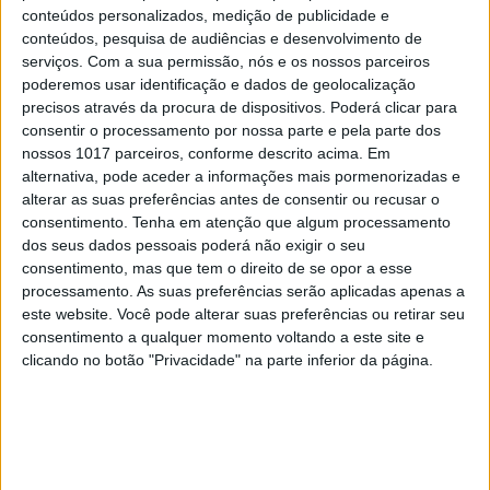
Opinião de um dentista
conteúdos personalizados, medição de publicidade e
2
conteúdos, pesquisa de audiências e desenvolvimento de
4 de agosto de 1578. D. Sebastião, Ceuta: a vida
serviços.
Com a sua permissão, nós e os nossos parceiros
complexa dos símbolos
poderemos usar identificação e dados de geolocalização
precisos através da procura de dispositivos. Poderá clicar para
3
consentir o processamento por nossa parte e pela parte dos
A longevidade não se improvisa
nossos 1017 parceiros, conforme descrito acima. Em
alternativa, pode aceder a informações mais pormenorizadas e
4
alterar as suas preferências antes de consentir ou recusar o
Os dois primeiros presidentes da Gulbenkian
consentimento.
Tenha em atenção que algum processamento
dos seus dados pessoais poderá não exigir o seu
5
“Saudade é um sentimento muito bonito, mas por
consentimento, mas que tem o direito de se opor a esse
vezes muito despropositado. Temos muito
processamento. As suas preferências serão aplicadas apenas a
orgulho dessa palavra, que achamos que nos faz
este website. Você pode alterar suas preferências ou retirar seu
especiais, quando na verdade nos torna
consentimento a qualquer momento voltando a este site e
cobardes’’
clicando no botão "Privacidade" na parte inferior da página.
6
Cuidados de saúde domiciliários: não podemos
continuar a responder a uma nova realidade com
modelos concebidos no passado
7
Os Lusíadas são um hospital e Guerra Junqueiro