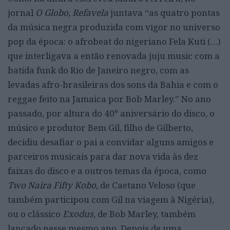
jornal
O Globo,
Refavela
juntava “as quatro pontas
da música negra produzida com vigor no universo
pop da época: o afrobeat do nigeriano Fela Kuti (…)
que interligava a então renovada juju music com a
batida funk do Rio de Janeiro negro, com as
levadas afro-brasileiras dos sons da Bahia e com o
reggae feito na Jamaica por Bob Marley.” No ano
passado, por altura do 40º aniversário do disco, o
músico e produtor Bem Gil, filho de Gilberto,
decidiu desafiar o pai a convidar alguns amigos e
parceiros musicais para dar nova vida às dez
faixas do disco e a outros temas da época, como
Two Naira Fifty Kobo,
de Caetano Veloso (que
também participou com Gil na viagem à Nigéria),
ou o clássico
Exodus
, de Bob Marley, também
lançado nesse mesmo ano. Depois de uma