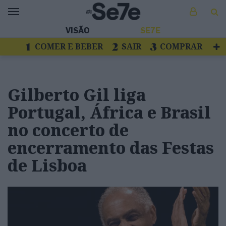
VISÃO
SE7E
COMER E BEBER
SAIR
COMPRAR
VER
LIVROS E DISCOS
TV
ESCAPAR
Gilberto Gil liga
Portugal, África e Brasil
no concerto de
encerramento das Festas
de Lisboa