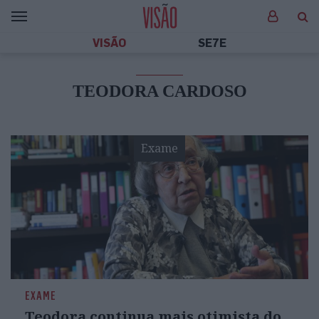
VISÃO
SE7E
TEODORA CARDOSO
Exame
EXAME
Teodora continua mais otimista do