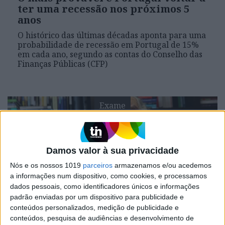
ter uma recessão nos próximos 5
anos
O histórico das últimas décadas aponta para uma
probabilidade de recessão em Portugal de 15%
em cada ano, segundo as contas do Conselho das
Finanças Públicas (CFP)
Exame
Damos valor à sua privacidade
Nós e os nossos 1019
parceiros
armazenamos e/ou acedemos
a informações num dispositivo, como cookies, e processamos
dados pessoais, como identificadores únicos e informações
padrão enviadas por um dispositivo para publicidade e
conteúdos personalizados, medição de publicidade e
EXAME
conteúdos, pesquisa de audiências e desenvolvimento de
CFP: descida futura do défice