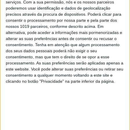
serviços.
Com a sua permissão, nós e os nossos parceiros
demasiado dependente do
poderemos usar identificação e dados de geolocalização
crescimento
precisos através da procura de dispositivos. Poderá clicar para
O Conselho das Finanças Públicas (CFP) considera
consentir o processamento por nossa parte e pela parte dos
que o Programa de Estabilidade tem as intenções
nossos 1019 parceiros, conforme descrito acima. Em
orçamentais corretas, mas desconfia do caminho
alternativa, pode aceder a informações mais pormenorizadas e
que desenha para as contas públicas. Avisa que a
alterar as suas preferências antes de consentir ou recusar o
descida do défice está demasiado dependente do
consentimento.
Tenha em atenção que algum processamento
crescimento económico e que as novas medidas
dos seus dados pessoais poderá não exigir o seu
têm um efeito “marginal”.
consentimento, mas que tem o direito de se opor a esse
processamento. As suas preferências serão aplicadas apenas a
este website. Você pode alterar suas preferências ou retirar seu
consentimento a qualquer momento voltando a este site e
Exame
clicando no botão "Privacidade" na parte inferior da página.