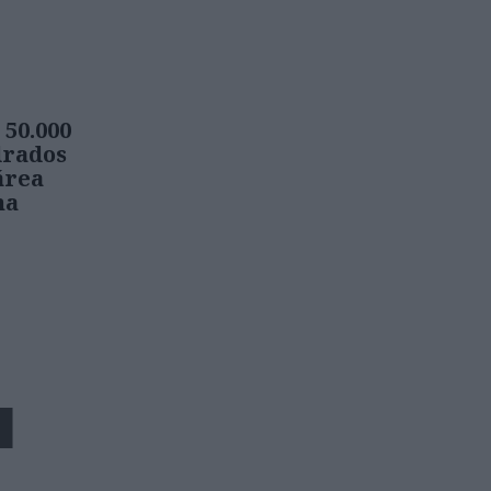
 50.000
drados
área
na
E