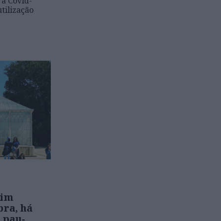
 a Covid-
utilização
dim
bra, há
 pau-