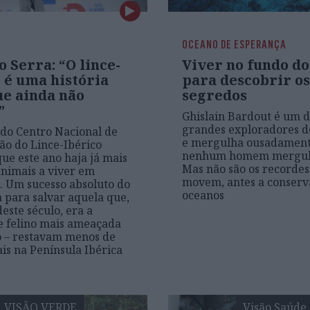
OCEANO DE ESPERANÇA
 Serra: “O lince-
Viver no fundo d
 é uma história
para descobrir os
ue ainda não
segredos
”
Ghislain Bardout é um d
grandes exploradores d
 do Centro Nacional de
e mergulha ousadamen
o do Lince-Ibérico
nenhum homem mergulh
que este ano haja já mais
Mas não são os recordes
animais a viver em
movem, antes a conserv
. Um sucesso absoluto do
oceanos
para salvar aquela que,
deste século, era a
e felino mais ameaçada
 – restavam menos de
is na Península Ibérica
VISÃO VERDE
Visão Saúde