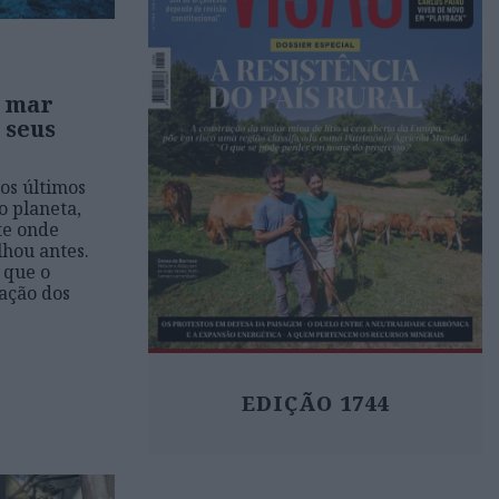
o mar
 seus
os últimos
o planeta,
te onde
ou antes.
 que o
ação dos
EDIÇÃO 1744