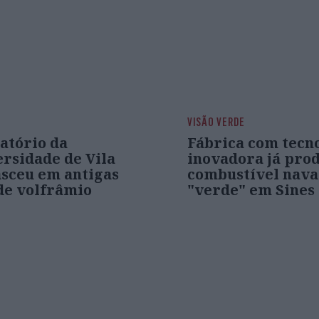
VISÃO VERDE
atório da
Fábrica com tecn
ersidade de Vila
inovadora já pro
asceu em antigas
combustível nava
de volfrâmio
"verde" em Sines