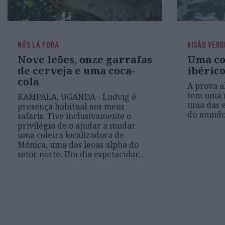
NÓS LÁ FORA
VISÃO VERD
Nove leões, onze garrafas
Uma co
de cerveja e uma coca-
ibéric
cola
A prova a
tem uma m
KAMPALA, UGANDA - Ludvig é
uma das 
presença habitual nos meus
do mund
safaris. Tive inclusivamente o
privilégio de o ajudar a mudar
uma coleira localizadora de
Mónica, uma das leoas alpha do
setor norte. Um dia espetacular...