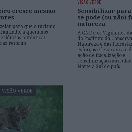
VISÃO VERDE
eiro cresce mesmo
Sensibilizar para
vores
se pode (ou não) 
natureza
 zelar para que o turismo
arantindo, a quem nos
A GNR e os Vigilantes d
periências autênticas.
do Instituto da Conserv
traz retorno
Natureza e das Floresta
esforços e levaram a c
ação de fiscalização e
sensibilização musculad
Norte a Sul do país
VISÃO VERDE