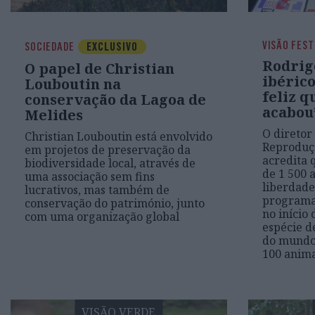
VISÃO FEST
SOCIEDADE
EXCLUSIVO
Rodrigo
O papel de Christian
ibérico
Louboutin na
feliz q
conservação da Lagoa de
acabou
Melides
O diretor
Christian Louboutin está envolvido
Reproduçã
em projetos de preservação da
acredita 
biodiversidade local, através de
de 1 500 
uma associação sem fins
liberdade
lucrativos, mas também de
programa 
conservação do património, junto
no início 
com uma organização global
espécie d
do mundo
100 anima
VISÃO VERDE