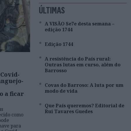
ÚLTIMAS
A VISÃO Se7e desta semana –
edição 1744
Edição 1744
A resistência do País rural:
Outras lutas em curso, além do
Barrosso
 Covid-
anguejo-
Covas do Barroso: A luta por um
modo de vida
 a ficar
Que País queremos? Editorial de
us
Rui Tavares Guedes
ecido como
pode
have para