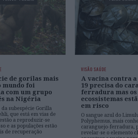
E
VISÃO SAÚDE
ie de gorilas mais
A vacina contra a
o mundo foi
19 precisa do car
da com um grupo
ferradura mas os
és na Nigéria
ecossistemas estão
em risco
s da subespécie Gorilla
ehli, que está em vias de
O sangue azul do Limul
 estão a reproduzir-se
Polyphemus, mais conh
so e as populações estão
caranguejo-ferradura, 
ais de recuperação
revelar-se o elemento c