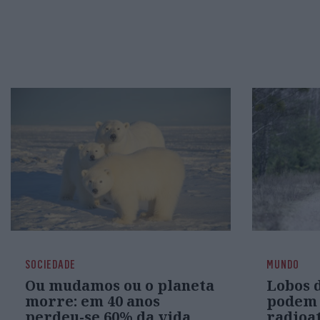
SOCIEDADE
MUNDO
Ou mudamos ou o planeta
Lobos 
morre: em 40 anos
podem 
perdeu-se 60% da vida
radioa