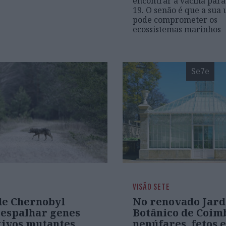
encontrar a vacina para
19. O senão é que a sua 
pode comprometer os
ecossistemas marinhos
Se7e
VISÃO SETE
de Chernobyl
No renovado Jar
espalhar genes
Botânico de Coim
tivos mutantes
nenúfares, fetos e