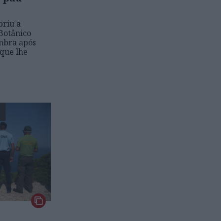
briu a
Botânico
mbra após
 que lhe
E