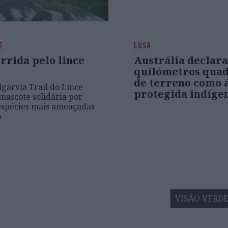
E
LUSA
rrida pelo lince
Austrália declara
o
quilómetros qua
de terreno como 
lgarvia Trail do Lince
protegida indíge
ascote solidária por
espécies mais ameaçadas
o
VISÃO VERD