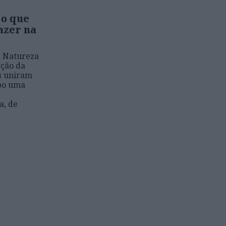
 o que
fazer na
a Natureza
ação da
s uniram
abo uma
a, de