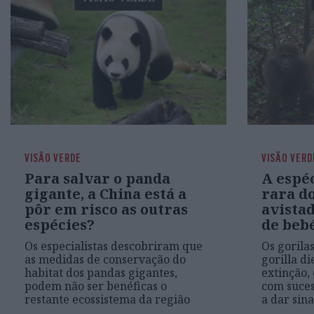
VISÃO VERDE
VISÃO VERD
Para salvar o panda
A espéc
gigante, a China está a
rara d
pôr em risco as outras
avista
espécies?
de beb
Os especialistas descobriram que
Os gorila
as medidas de conservação do
gorilla di
habitat dos pandas gigantes,
extinção,
podem não ser benéficas o
com suces
restante ecossistema da região
a dar sin