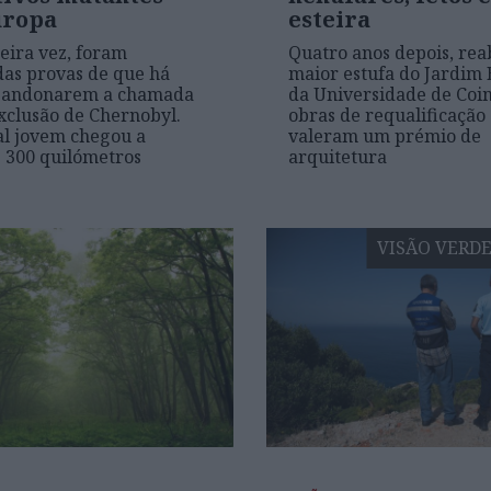
uropa
esteira
eira vez, foram
Quatro anos depois, rea
as provas de que há
maior estufa do Jardim 
abandonarem a chamada
da Universidade de Coi
xclusão de Chernobyl.
obras de requalificação
l jovem chegou a
valeram um prémio de
e 300 quilómetros
arquitetura
VISÃO VERD