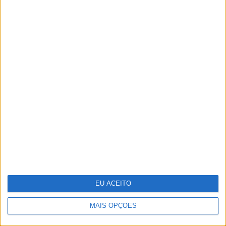
Pavilhão Julião Sarmento - Quando a
arte se confunde com a vida
EU ACEITO
MAIS OPÇÕES