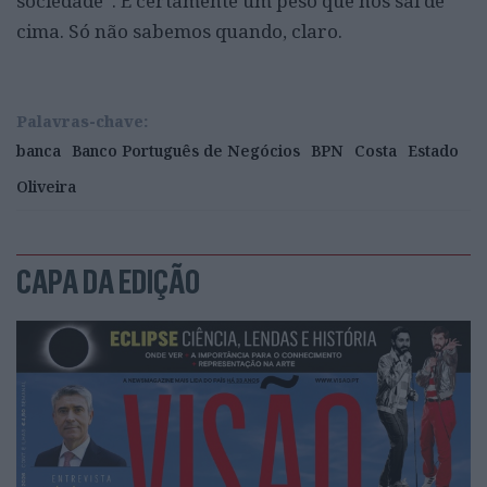
sociedade”. É certamente um peso que nos sai de
cima. Só não sabemos quando, claro.
Palavras-chave:
banca
Banco Português de Negócios
BPN
Costa
Estado
Oliveira
CAPA DA EDIÇÃO