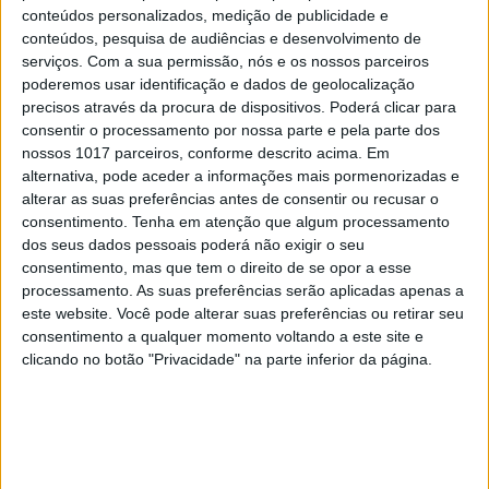
conteúdos personalizados, medição de publicidade e
conteúdos, pesquisa de audiências e desenvolvimento de
EDIÇÃO 1744
serviços.
Com a sua permissão, nós e os nossos parceiros
poderemos usar identificação e dados de geolocalização
precisos através da procura de dispositivos. Poderá clicar para
consentir o processamento por nossa parte e pela parte dos
nossos 1017 parceiros, conforme descrito acima. Em
alternativa, pode aceder a informações mais pormenorizadas e
MAIS VISTOS
alterar as suas preferências antes de consentir ou recusar o
consentimento.
Tenha em atenção que algum processamento
1
Tem apneia do sono e não consegue usar a
dos seus dados pessoais poderá não exigir o seu
máquina CPAP? Há uma alternativa a avaliar.
consentimento, mas que tem o direito de se opor a esse
Opinião de um dentista
processamento. As suas preferências serão aplicadas apenas a
este website. Você pode alterar suas preferências ou retirar seu
2
4 de agosto de 1578. D. Sebastião, Ceuta: a vida
consentimento a qualquer momento voltando a este site e
complexa dos símbolos
clicando no botão "Privacidade" na parte inferior da página.
3
A longevidade não se improvisa
4