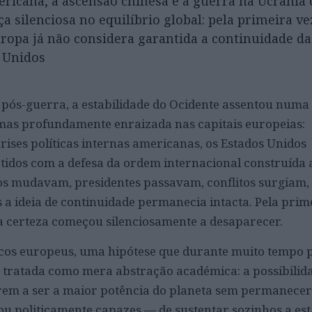
ericana, a ascensão chinesa e a guerra na Ucrâni
silenciosa no equilíbrio global: pela primeira ve
ropa já não considera garantida a continuidade da
s Unidos
pós-guerra, a estabilidade do Ocidente assentou numa
mas profundamente enraizada nas capitais europeias:
ises políticas internas americanas, os Estados Unidos
dos com a defesa da ordem internacional construída a
s mudavam, presidentes passavam, conflitos surgiam,
 ideia de continuidade permanecia intacta. Pela prim
sa certeza começou silenciosamente a desaparecer.
icos europeus, uma hipótese que durante muito tempo 
 tratada como mera abstração académica: a possibilida
rem a ser a maior potência do planeta sem permanece
u politicamente capazes — de sustentar sozinhos a est