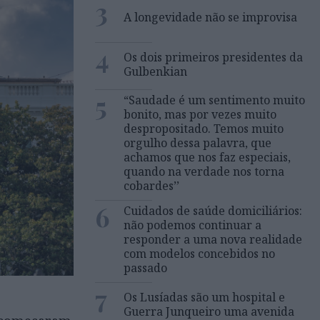
3
A longevidade não se improvisa
4
Os dois primeiros presidentes da
Gulbenkian
5
“Saudade é um sentimento muito
bonito, mas por vezes muito
despropositado. Temos muito
orgulho dessa palavra, que
achamos que nos faz especiais,
quando na verdade nos torna
cobardes’’
6
Cuidados de saúde domiciliários:
não podemos continuar a
responder a uma nova realidade
com modelos concebidos no
passado
7
Os Lusíadas são um hospital e
Guerra Junqueiro uma avenida