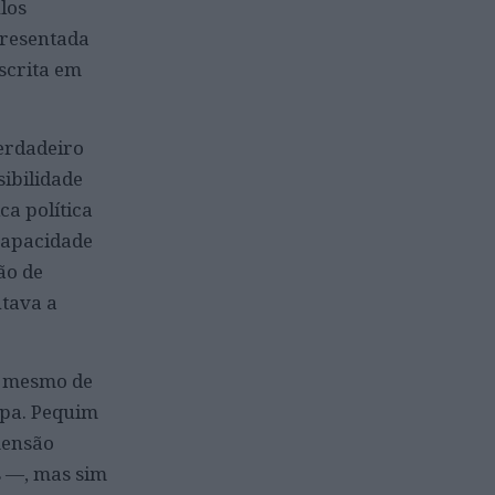
los
presentada
scrita em
erdadeiro
ibilidade
ca política
capacidade
ão de
ntava a
s mesmo de
opa. Pequim
mensão
s —, mas sim