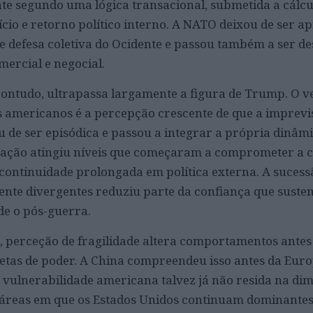
e segundo uma lógica transacional, submetida a cálcu
ício e retorno político interno. A NATO deixou de ser a
 defesa coletiva do Ocidente e passou também a ser de
mercial e negocial.
contudo, ultrapassa largamente a figura de Trump. O v
 americanos é a percepção crescente de que a imprevis
 de ser episódica e passou a integrar a própria dinâmi
ização atingiu níveis que começaram a comprometer a 
ontinuidade prolongada em política externa. A sucess
nte divergentes reduziu parte da confiança que suste
de o pós-guerra.
l, perceção de fragilidade altera comportamentos ante
etas de poder. A China compreendeu isso antes da Eur
 vulnerabilidade americana talvez já não resida na di
— áreas em que os Estados Unidos continuam dominante