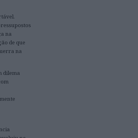
tável.
pressupostos
ça na
ção de que
guerra na
m dilema
 com
amente
ncia
 evoluiu na