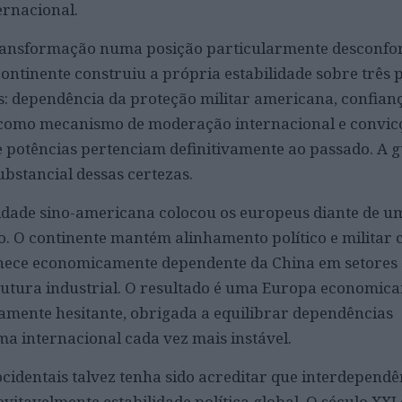
ernacional.
ransformação numa posição particularmente desconfor
ontinente construiu a própria estabilidade sobre três 
: dependência da proteção militar americana, confian
como mecanismo de moderação internacional e convic
 potências pertenciam definitivamente ao passado. A 
ubstancial dessas certezas.
idade sino-americana colocou os europeus diante de u
 O continente mantém alinhamento político e militar
ece economicamente dependente da China em setores
rutura industrial. O resultado é uma Europa economic
amente hesitante, obrigada a equilibrar dependências
ma internacional cada vez mais instável.
 ocidentais talvez tenha sido acreditar que interdependê
itavelmente estabilidade política global. O século XXI