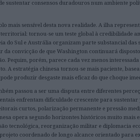
 de sustentar consensos duradouros num ambiente polí
lo mais sensível desta nova realidade. A ilha represen
erritorial: tornou-se um teste global à credibilidade 
eia do Sul e Austrália organizam parte substancial das 
rtir da convicção de que Washington continuará disposto
gião. Pequim, porém, parece cada vez menos interessad
to. A estratégia chinesa tornou-se mais paciente, base
pode produzir desgaste mais eficaz do que choque imed
mbém passou a ser uma disputa entre diferentes perce
ntais enfrentam dificuldade crescente para sustentar p
leitorais curtos, polarização permanente e pressão med
inesa opera segundo horizontes históricos muito mais e
ansão tecnológica, reorganização militar e diplomacia e
projeto coordenado de longo alcance orientado para 