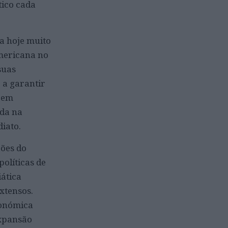
tico cada
ta hoje muito
americana no
suas
 a garantir
a em
ada na
iato.
ções do
olíticas de
iática
xtensos.
conómica
expansão