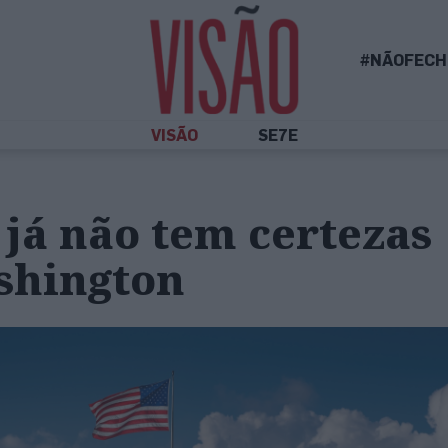
#NÃOFECH
VISÃO
SE7E
já não tem certezas
shington