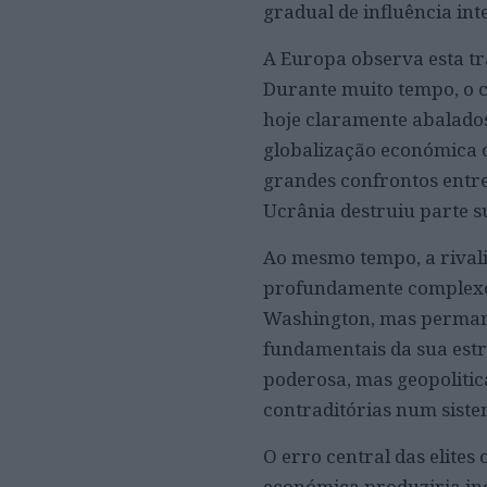
gradual de influência int
A Europa observa esta t
Durante muito tempo, o c
hoje claramente abalados
globalização económica 
grandes confrontos entre
Ucrânia destruiu parte s
Ao mesmo tempo, a rival
profundamente complexo.
Washington, mas perman
fundamentais da sua est
poderosa, mas geopolitic
contraditórias num siste
O erro central das elites
económica produziria inev