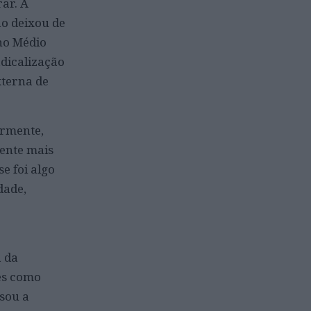
rar. A
ão deixou de
no Médio
dicalização
xterna de
armente,
ente mais
e foi algo
dade,
a da
es como
sou a