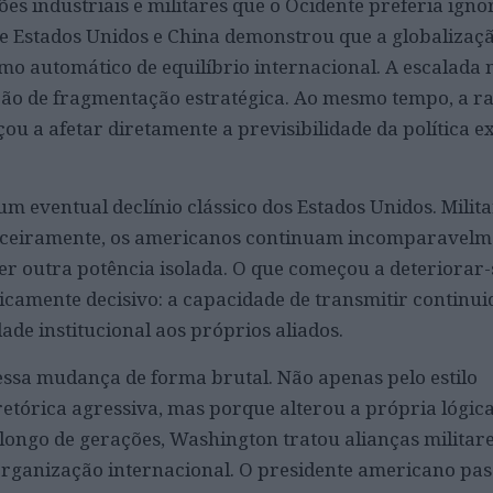
es industriais e militares que o Ocidente preferia igno
re Estados Unidos e China demonstrou que a globalizaç
 automático de equilíbrio internacional. A escalada 
ção de fragmentação estratégica. Ao mesmo tempo, a ra
u a afetar diretamente a previsibilidade da política e
m eventual declínio clássico dos Estados Unidos. Milit
nceiramente, os americanos continuam incomparavelm
r outra potência isolada. O que começou a deteriorar-s
icamente decisivo: a capacidade de transmitir continui
dade institucional aos próprios aliados.
ssa mudança de forma brutal. Não apenas pelo estilo
retórica agressiva, mas porque alterou a própria lógic
longo de gerações, Washington tratou alianças militar
organização internacional. O presidente americano pas