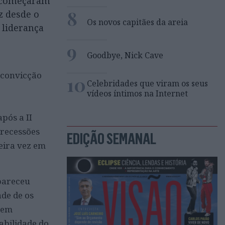
a começaram
8
z desde o
Os novos capitães da areia
 liderança
9
Goodbye, Nick Cave
 convicção
10
Celebridades que viram os seus
vídeos íntimos na Internet
pós a II
 recessões
EDIÇÃO SEMANAL
eira vez em
pareceu
de de os
rem
abilidade do