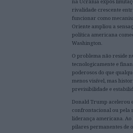
na Ucrânia expôs limitaçõ
rivalidade crescente ent
funcionar como mecanismo
Oriente ampliou a sensa
política americana começo
Washington.
O problema não reside nu
tecnologicamente e fina
poderosos do que qualque
menos visível, mas histor
previsibilidade e estabili
Donald Trump acelerou e
confrontacional ou pela 
liderança americana. Ao 
pilares permanentes de 