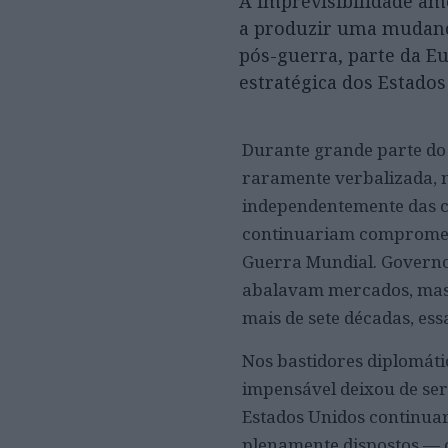
A imprevisibilidade am
a produzir uma mudança 
pós-guerra, parte da Eu
estratégica dos Estado
Durante grande parte do 
raramente verbalizada, 
independentemente das cr
continuariam comprometi
Guerra Mundial. Governo
abalavam mercados, mas a
mais de sete décadas, es
Nos bastidores diplomát
impensável deixou de ser
Estados Unidos continua
plenamente dispostos — o