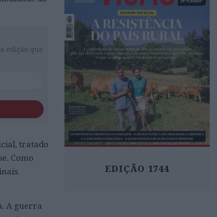
da edição que
ial, tratado
ase. Como
EDIÇÃO 1744
inais
a. A guerra