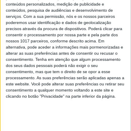
conteúdos personalizados, medição de publicidade e
reserva uma vida curta (a morte) ou anos privado
conteúdos, pesquisa de audiências e desenvolvimento de
de liberdade? Não será a falta de perspetiva de
serviços.
Com a sua permissão, nós e os nossos parceiros
poderemos usar identificação e dados de geolocalização
futuro? De capacidade de sonhar com uma vida
precisos através da procura de dispositivos. Poderá clicar para
melhor? Que outro mundo é possível? Penso que se
consentir o processamento por nossa parte e pela parte dos
começarmos a questionar-nos com perguntas
nossos 1017 parceiros, conforme descrito acima. Em
alternativa, pode aceder a informações mais pormenorizadas e
desse tipo e combatendo contra a ideologia racista
alterar as suas preferências antes de consentir ou recusar o
que aprendemos nas diferentes estruturas sociais
consentimento.
Tenha em atenção que algum processamento
e instituições, talvez tenhamos a oportunidade de
dos seus dados pessoais poderá não exigir o seu
consentimento, mas que tem o direito de se opor a esse
entender que os “excluídos” no apartheid dos
processamento. As suas preferências serão aplicadas apenas a
morros são incorporados pela economia política
este website. Você pode alterar suas preferências ou retirar seu
do crime como força de trabalho barata e
consentimento a qualquer momento voltando a este site e
clicando no botão "Privacidade" na parte inferior da página.
descartáveis, enquanto os poderosos e verdadeiros
chefes do “crime organizado” estão a viver nos
condomínios de luxo, quiçá em palácios de
governo, ou a trabalhar no centro do mercado
financeiro brasileiro (Faria Lima) ou nalgum