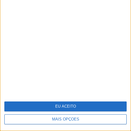
OPINIÃO
Cuidados de saúde domiciliários:
não podemos continuar a responder
a uma nova realidade com modelos
concebidos no passado
EU ACEITO
MAIS OPÇÕES