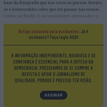
base da fotografia que nos corta as pernas. Inteiro,
só o homenzinho calvo que irá passar nas nossas
costas, ao fundo. O seu movimento apressado e o
pouco alcance do flash esborratam-no, assim
como a alguém que o segue e de quem quase nada
Artigo exclusivo para assinantes.
Já é
se vê. Tudo é cinza, um cinza amarelo-esverdeado
assinante?
Faça login AQUI
lá atrás, azul-rosado em nós. Talvez seja da
artificialidade metálica da luz, há quadrados
A INFORMAÇÃO INDEPENDENTE, RIGOROSA E DE
fluorescentes no teto, que a perspetiva transforma
CONFIANÇA É ESSENCIAL PARA A DEFESA DA
em losangos. E avisos e indicações e publicidades
DEMOCRACIA. PRECISAMOS DE SI: COMPRE A
colados onde as paredes e os pilares o permitem.
REVISTA E APOIE O JORNALISMO DE
Entre a minha cabeça e a do Shane, um retângulo
QUALIDADE. PORQUE É PRECISO TER VISÃO.
vermelho com o sinal da proibição de fumar. O
pedaço de um letreiro esclarece que estamos no
ASSINAR
aeroporto: uma seta, o desenho de um avião a
levantar voo e as palavras Terminal Partidas