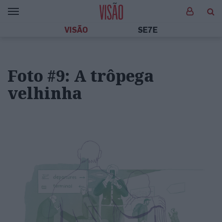
VISÃO
SE7E
Foto #9: A trôpega
velhinha