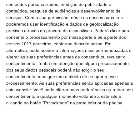
conteúdos personalizados, medição de publicidade e
conteúdos, pesquisa de audiências e desenvolvimento de
OPINIÃO
serviços.
Com a sua permissão, nós e os nossos parceiros
Carta aberta: Hospitais para as
poderemos usar identificação e dados de geolocalização
Misericórdias: pragmatismo ou
precisos através da procura de dispositivos. Poderá clicar para
obsessão ideológica?
consentir o processamento por nossa parte e pela parte dos
nossos 1017 parceiros, conforme descrito acima. Em
alternativa, pode aceder a informações mais pormenorizadas e
alterar as suas preferências antes de consentir ou recusar o
consentimento.
Tenha em atenção que algum processamento
dos seus dados pessoais poderá não exigir o seu
consentimento, mas que tem o direito de se opor a esse
processamento. As suas preferências serão aplicadas apenas a
este website. Você pode alterar suas preferências ou retirar seu
consentimento a qualquer momento voltando a este site e
clicando no botão "Privacidade" na parte inferior da página.
CULTURA
EXCLUSIVO
Carlos Paião: a história de um