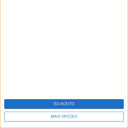
Vídeo: A festa final de 'Miúdos a
Votos'
EU ACEITO
MAIS OPÇÕES
“Uma mãe-chimpanzé educa os