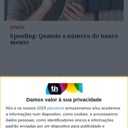
OPINIÃO
Spoofing: Quando o número do banco
mente
Damos valor à sua privacidade
Nós e os nossos 1019
parceiros
armazenamos e/ou acedemos
a informações num dispositivo, como cookies, e processamos
dados pessoais, como identificadores únicos e informações
OPINIÃO
padrão enviadas por um dispositivo para publicidade e