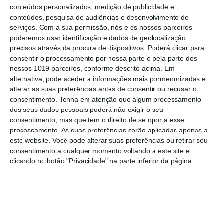
conteúdos personalizados, medição de publicidade e
Abdominais "tradicionais" ou
conteúdos, pesquisa de audiências e desenvolvimento de
prancha? A explicação de um
serviços.
Com a sua permissão, nós e os nossos parceiros
professor de Educação Física
poderemos usar identificação e dados de geolocalização
precisos através da procura de dispositivos. Poderá clicar para
consentir o processamento por nossa parte e pela parte dos
nossos 1019 parceiros, conforme descrito acima. Em
alternativa, pode aceder a informações mais pormenorizadas e
alterar as suas preferências antes de consentir ou recusar o
consentimento.
Tenha em atenção que algum processamento
dos seus dados pessoais poderá não exigir o seu
consentimento, mas que tem o direito de se opor a esse
processamento. As suas preferências serão aplicadas apenas a
este website. Você pode alterar suas preferências ou retirar seu
consentimento a qualquer momento voltando a este site e
clicando no botão "Privacidade" na parte inferior da página.
FINANÇAS COM CABEÇA
Como funcionam os apoios para
comprar casa antes dos 35 anos