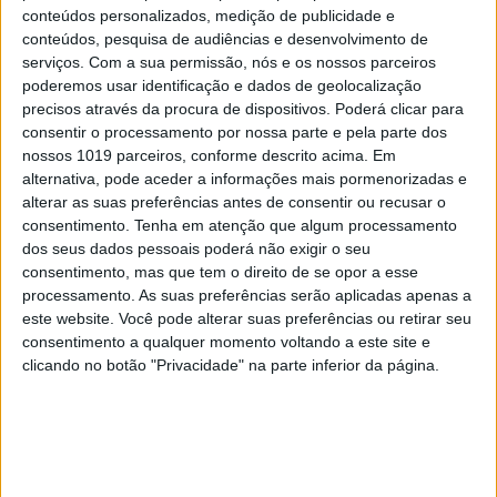
conteúdos personalizados, medição de publicidade e
EDIÇÃO 1744
conteúdos, pesquisa de audiências e desenvolvimento de
serviços.
Com a sua permissão, nós e os nossos parceiros
poderemos usar identificação e dados de geolocalização
precisos através da procura de dispositivos. Poderá clicar para
consentir o processamento por nossa parte e pela parte dos
MAIS VISTOS
nossos 1019 parceiros, conforme descrito acima. Em
alternativa, pode aceder a informações mais pormenorizadas e
alterar as suas preferências antes de consentir ou recusar o
1
Linha Circular do Metropolitano: O carrossel de
consentimento.
Tenha em atenção que algum processamento
turistas que afastará quem trabalha em Lisboa
dos seus dados pessoais poderá não exigir o seu
consentimento, mas que tem o direito de se opor a esse
2
Celebridades que viram os seus vídeos íntimos na
processamento. As suas preferências serão aplicadas apenas a
Internet
este website. Você pode alterar suas preferências ou retirar seu
consentimento a qualquer momento voltando a este site e
3
clicando no botão "Privacidade" na parte inferior da página.
O Nobel disse o que ninguém quer ouvir
4
Quem é Deus para uma criança? Opinião de José
Brissos-Lino