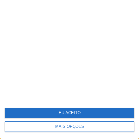
Um viva aos curiosos! David
Fonseca na capa da PRIMA
EU ACEITO
MAIS OPÇÕES
Fotografia: Os tigres de Maria da