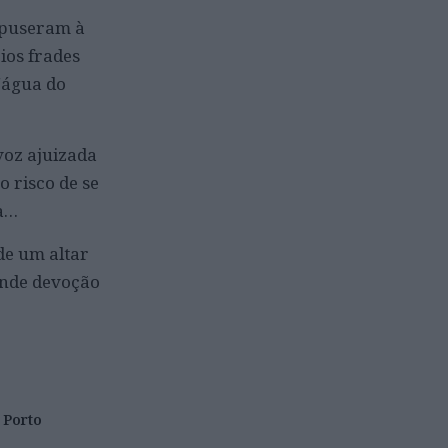
r puseram à
ios frades
“água do
 voz ajuizada
 risco de se
ca…
de um altar
rande devoção
Porto