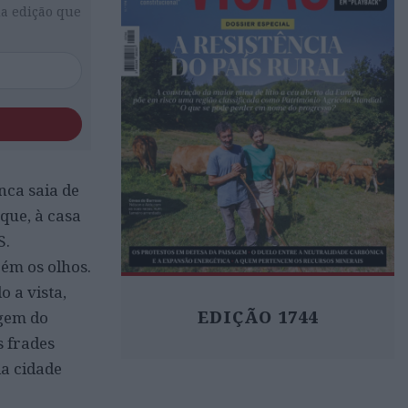
da edição que
nca saia de
que, à casa
S.
ém os olhos.
 a vista,
EDIÇÃO 1744
agem do
s frades
da cidade