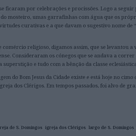
e ficaram por celebrações e procissões. Logo a segui
s) do mosteiro, umas garrafinhas com água que os própr
virtudes curativas e a que davam o sugestivo nome de 
de comércio religioso, digamos assim, que se levantou a
ense. Consideraram os cónegos que se andava a correr o
 superstição e tudo com a bênção da classe eclesiásti
gem do Bom Jesus da Cidade existe e está hoje no cimo 
 igreja dos Clérigos. Em tempos passados, foi alvo de g
greja de S. Domingos
igreja dos Clérigos
largo de S. Domingos