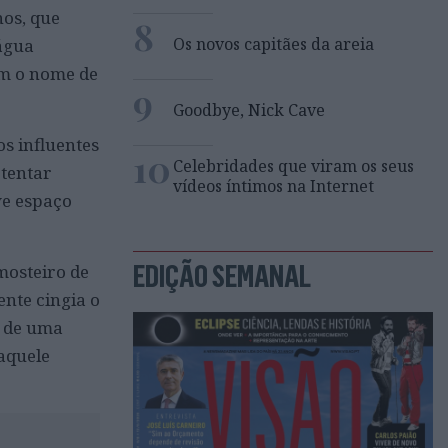
os, que
8
Os novos capitães da areia
água
am o nome de
9
Goodbye, Nick Cave
os influentes
10
Celebridades que viram os seus
 tentar
vídeos íntimos na Internet
ve espaço
EDIÇÃO SEMANAL
 mosteiro de
nte cingia o
a de uma
aquele