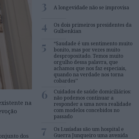
3
A longevidade não se improvisa
4
Os dois primeiros presidentes da
Gulbenkian
5
“Saudade é um sentimento muito
bonito, mas por vezes muito
despropositado. Temos muito
orgulho dessa palavra, que
achamos que nos faz especiais,
quando na verdade nos torna
cobardes’’
6
Cuidados de saúde domiciliários:
não podemos continuar a
existente na
responder a uma nova realidade
com modelos concebidos no
devoção
passado
7
Os Lusíadas são um hospital e
Guerra Junqueiro uma avenida
conjunto dos