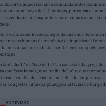
ral do Porto, admoestaram a comunidade dos dominican
ento no atual largo de S. Domingos, por causa de uma 
iosos vendiam em frasquinhos aos devotos e a que dav
dade”.
uco vista: os senhores cónegos da ilustrada Sé, contra 
icanos, os homens da oratória e da inquisição? Fomos
cobrimos uma curiosa história entretecida naquele bre
perstição.
stante dia 17 de Maio de 1574, o sacristão da igreja do
a que fosse lavada, uma toalha de linho, que normalme
risto crucificado, existente no referido templo, a cas
das Congostas, uma das principais artérias do burgo d
ANTEVISÃO