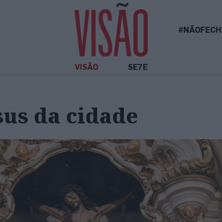
#NÃOFECH
VISÃO
SE7E
sus da cidade