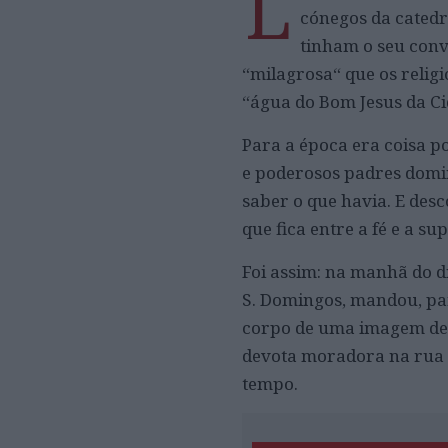
L
cónegos da cated
tinham o seu conv
“milagrosa“ que os relig
“água do Bom Jesus da Ci
Para a época era coisa po
e poderosos padres domin
saber o que havia. E des
que fica entre a fé e a su
Foi assim: na manhã do di
S. Domingos, mandou, par
corpo de uma imagem de C
devota moradora na rua 
tempo.