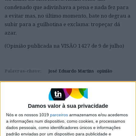
condenado que adivinhava a pena e nada fez para
a evitar mas, no último momento, bate no degrau a
subir para a guilhotina e exclama: tropeçar dá
azar.
(Opinião publicada na VISÃO 1427 de 9 de julho)
Palavras-chave:
José Eduardo Martins
opinião
CAPA DA EDIÇÃO
Damos valor à sua privacidade
Nós e os nossos 1019
parceiros
armazenamos e/ou acedemos
a informações num dispositivo, como cookies, e processamos
dados pessoais, como identificadores únicos e informações
padrão enviadas por um dispositivo para publicidade e