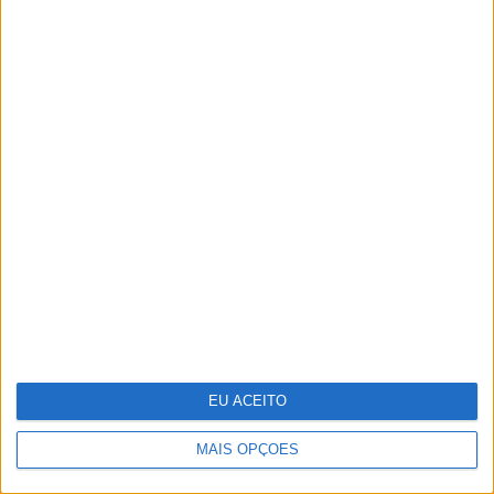
Vídeo: A festa final de 'Miúdos a
Votos'
EU ACEITO
MAIS OPÇÕES