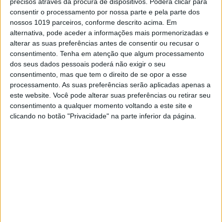
precisos através da procura de dispositivos. Poderá clicar para
No meio da banda desenhada portuguesa têm
consentir o processamento por nossa parte e pela parte dos
pontificado parcerias entre editoras e jornais,
nossos 1019 parceiros, conforme descrito acima. Em
promovendo o lançamento de diferentes
alternativa, pode aceder a informações mais pormenorizadas e
coleções periódicas bem produzidas e de preço
alterar as suas preferências antes de consentir ou recusar o
acessível, focadas em obras de uma editora
(Marvel) ou em diferentes séries/personagens
consentimento.
Tenha em atenção que algum processamento
("Batman", "XIII", "Michel Vaillant"), apenas para
dos seus dados pessoais poderá não exigir o seu
citar exemplos recentes. Essa agitação é ótima, e
consentimento, mas que tem o direito de se opor a esse
pode ser dinamizadora para vários tipos de
processamento. As suas preferências serão aplicadas apenas a
públicos.
este website. Você pode alterar suas preferências ou retirar seu
consentimento a qualquer momento voltando a este site e
clicando no botão "Privacidade" na parte inferior da página.
AS SEQUÊNCIAS REBELDES
COLETIVO
Um paradoxo interessante no século XXI é que a
abundância de formatos de informação e difusão
quase universais não resulta, necessariamente,
numa divulgação efetiva, sobretudo no caso de
obras, autores e linguagens menos conhecidos
fora dos respetivos circuitos. Uma solução pode