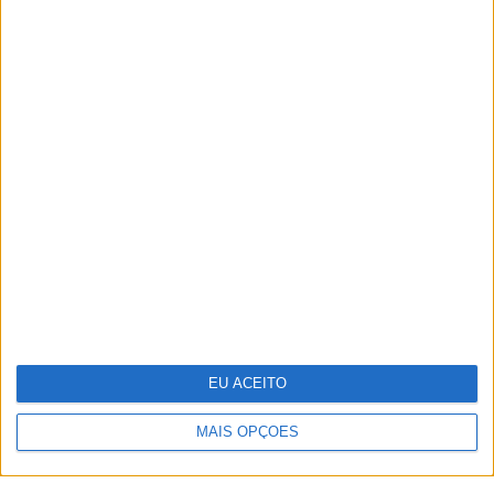
TERMOS E CONDIÇÕES DE UTILIZAÇÃO
POLÍTICA DE PRIVACIDADDE
POLÍTICA DE COOKIES
Copyright © Trust in News. Todos os direitos reservados.
EU ACEITO
MAIS OPÇÕES