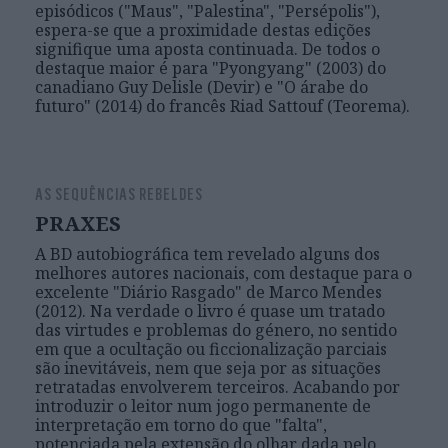
episódicos ("Maus", "Palestina", "Persépolis"),
espera-se que a proximidade destas edições
signifique uma aposta continuada. De todos o
destaque maior é para "Pyongyang" (2003) do
canadiano Guy Delisle (Devir) e "O árabe do
futuro" (2014) do francês Riad Sattouf (Teorema).
AS SEQUÊNCIAS REBELDES
PRAXES
A BD autobiográfica tem revelado alguns dos
melhores autores nacionais, com destaque para o
excelente "Diário Rasgado" de Marco Mendes
(2012). Na verdade o livro é quase um tratado
das virtudes e problemas do género, no sentido
em que a ocultação ou ficcionalização parciais
são inevitáveis, nem que seja por as situações
retratadas envolverem terceiros. Acabando por
introduzir o leitor num jogo permanente de
interpretação em torno do que "falta",
potenciada pela extensão do olhar dada pelo