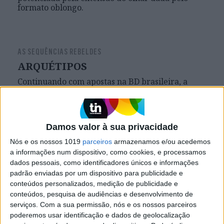
formato oblongo.
AS SEQUÊNCIAS REBELDES
ARQUÉTIPOS
Continuando com apostas na BD brasileira, a
Polvo tem editado vários livros cuja filiação se
identifica facilmente pela temática e alcance;
livros que, e isto não tem nada a ver com
qualidade ou interesse, se tem a sensação de já se
Damos valor à sua privacidade
conhecer folheando, ainda antes de iniciar a
leitura. Mas há surpresas. Como "Tungsténio", de
Nós e os nossos 1019
parceiros
armazenamos e/ou acedemos
Marcello Quintanilha. (No JL o texto saiu com um
a informações num dispositivo, como cookies, e processamos
título diferente, ignoro porquê)
dados pessoais, como identificadores únicos e informações
padrão enviadas por um dispositivo para publicidade e
conteúdos personalizados, medição de publicidade e
conteúdos, pesquisa de audiências e desenvolvimento de
AS SEQUÊNCIAS REBELDES
serviços.
Com a sua permissão, nós e os nossos parceiros
OPORTUNIDADE
poderemos usar identificação e dados de geolocalização