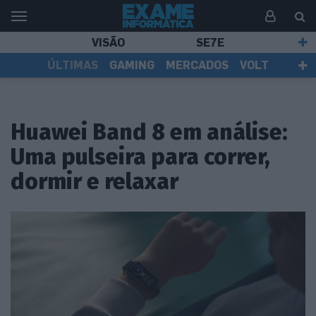
VISÃO
SE7E
ÚLTIMAS
GAMING
MERCADOS
VOLT
EI TV
TESTES
ASSINANTES
Huawei Band 8 em análise:
Uma pulseira para correr,
dormir e relaxar