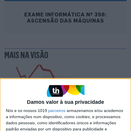
EXAME INFORMÁTICA Nº 356:
ASCENSÃO DAS MÁQUINAS
MAIS NA VISÃO
Damos valor à sua privacidade
Nós e os nossos 1019
parceiros
armazenamos e/ou acedemos
a informações num dispositivo, como cookies, e processamos
dados pessoais, como identificadores únicos e informações
padrão enviadas por um dispositivo para publicidade e
PENSAR