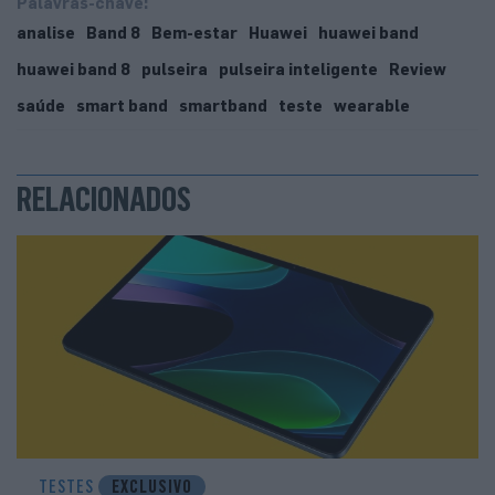
Palavras-chave:
analise
Band 8
Bem-estar
Huawei
huawei band
huawei band 8
pulseira
pulseira inteligente
Review
saúde
smart band
smartband
teste
wearable
RELACIONADOS
TESTES
EXCLUSIVO