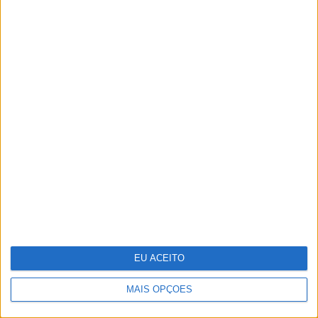
Adalberto Ribeiro: “Não procuramos
seguir modas nem programar em função
do que é mais mediático. Procuramos
artistas que tenham autenticidade,
qualidade e algo para dizer em palco”
EU ACEITO
MAIS OPÇÕES