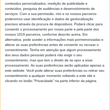
conteúdos personalizados, medição de publicidade e
A Deloitte e a implosão do Ministério da
conteúdos, pesquisa de audiências e desenvolvimento de
Educação
serviços.
Com a sua permissão, nós e os nossos parceiros
poderemos usar identificação e dados de geolocalização
precisos através da procura de dispositivos. Poderá clicar para
consentir o processamento por nossa parte e pela parte dos
nossos 1019 parceiros, conforme descrito acima. Em
alternativa, pode aceder a informações mais pormenorizadas e
alterar as suas preferências antes de consentir ou recusar o
consentimento.
Tenha em atenção que algum processamento
dos seus dados pessoais poderá não exigir o seu
consentimento, mas que tem o direito de se opor a esse
processamento. As suas preferências serão aplicadas apenas a
este website. Você pode alterar suas preferências ou retirar seu
consentimento a qualquer momento voltando a este site e
clicando no botão "Privacidade" na parte inferior da página.
PENSAR
Viagem a Portugal. Crónica de Luís Leite