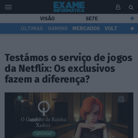
VISÃO
SE7E
ÚLTIMAS
GAMING
MERCADOS
VOLT
EI TV
TESTES
ASSINANTES
Testámos o serviço de jogos
da Netflix: Os exclusivos
fazem a diferença?