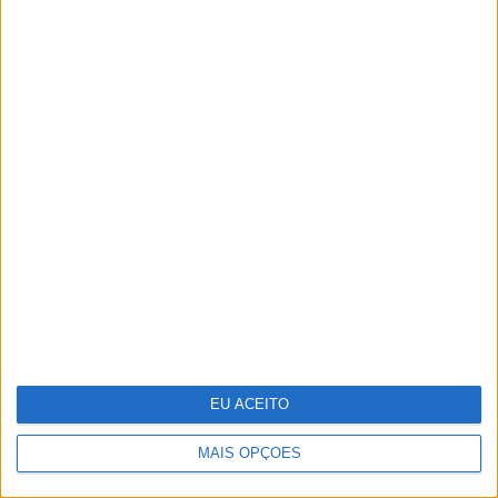
CARAS Decoração: Cromática, uma
coleção desenhada por Pedro
Almodóvar
EU ACEITO
MAIS OPÇÕES