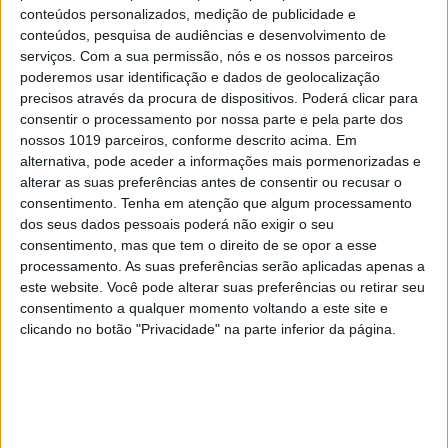
conteúdos personalizados, medição de publicidade e
conteúdos, pesquisa de audiências e desenvolvimento de
OPINIÃO
serviços.
Com a sua permissão, nós e os nossos parceiros
Spoofing: Quando o número do banco
poderemos usar identificação e dados de geolocalização
mente
precisos através da procura de dispositivos. Poderá clicar para
consentir o processamento por nossa parte e pela parte dos
nossos 1019 parceiros, conforme descrito acima. Em
alternativa, pode aceder a informações mais pormenorizadas e
alterar as suas preferências antes de consentir ou recusar o
consentimento.
Tenha em atenção que algum processamento
dos seus dados pessoais poderá não exigir o seu
consentimento, mas que tem o direito de se opor a esse
processamento. As suas preferências serão aplicadas apenas a
este website. Você pode alterar suas preferências ou retirar seu
consentimento a qualquer momento voltando a este site e
clicando no botão "Privacidade" na parte inferior da página.
OPINIÃO
Abdominais "tradicionais" ou prancha? A
explicação de um professor de