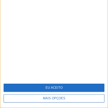
Tem apneia do sono e não consegue
usar a máquina CPAP? Há uma
alternativa a avaliar. Opinião de um
dentista
EU ACEITO
MAIS OPÇÕES