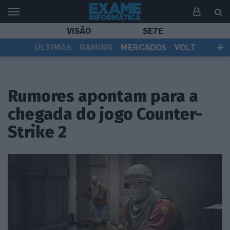
VISÃO
SE7E
ÚLTIMAS
GAMING
MERCADOS
VOLT
EI TV
TESTES
ASSINANTES
Rumores apontam para a
chegada do jogo Counter-
Strike 2