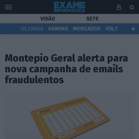
VISÃO
SE7E
ÚLTIMAS
GAMING
MERCADOS
VOLT
EI TV
TESTES
ASSINANTES
Montepio Geral alerta para
nova campanha de emails
fraudulentos