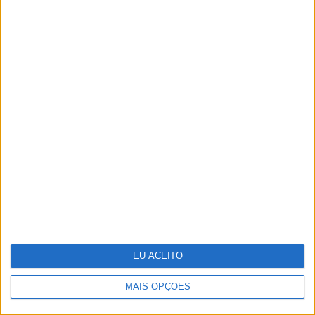
Cocktail tóxico encontrado em plástico
reciclado
Parabéns, bicharada!
EU ACEITO
MAIS OPÇÕES