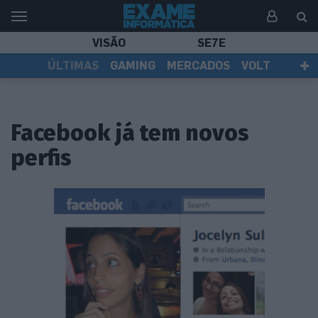
VISÃO
SE7E
ÚLTIMAS
GAMING
MERCADOS
VOLT
EI TV
TESTES
ASSINANTES
Facebook já tem novos
perfis