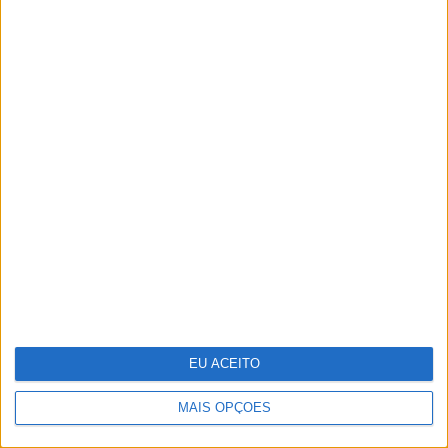
Infeções respiratórias como Covid ou a
gripe podem "acordar" células
cancerígenas adormecidas nos pulmões
EU ACEITO
MAIS OPÇÕES