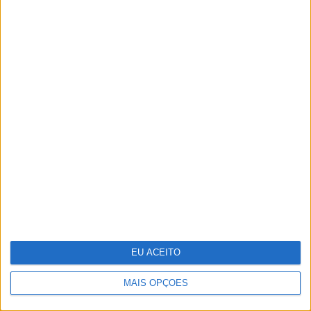
Cocktail tóxico encontrado em plástico
reciclado
EU ACEITO
MAIS OPÇÕES
Vendas da Tesla na Europa estão em