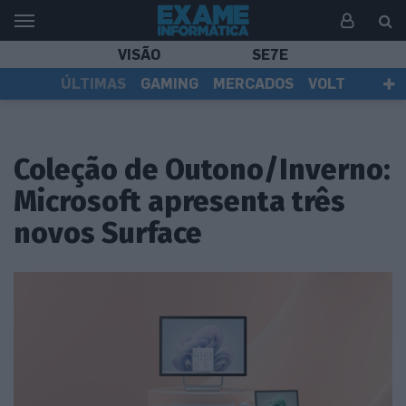
VISÃO
SE7E
ÚLTIMAS
GAMING
MERCADOS
VOLT
EI TV
TESTES
ASSINANTES
Coleção de Outono/Inverno:
Microsoft apresenta três
novos Surface