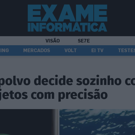
VISÃO
SE7E
ING
MERCADOS
VOLT
EI TV
TESTE
polvo decide sozinho 
jetos com precisão