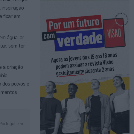
 inspiração
e fixar em
em água, ar
lar, sem ter
e a criação
ínio
o dos polvos e
lementos
Portugal e no