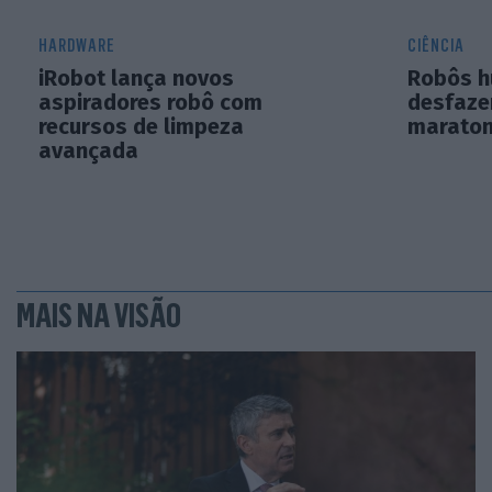
HARDWARE
CIÊNCIA
iRobot lança novos
Robôs 
aspiradores robô com
desfaze
recursos de limpeza
marato
avançada
MAIS NA VISÃO