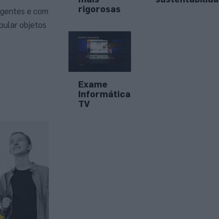
rigorosas
ligentes e com
pular objetos
Exame
Informática
TV