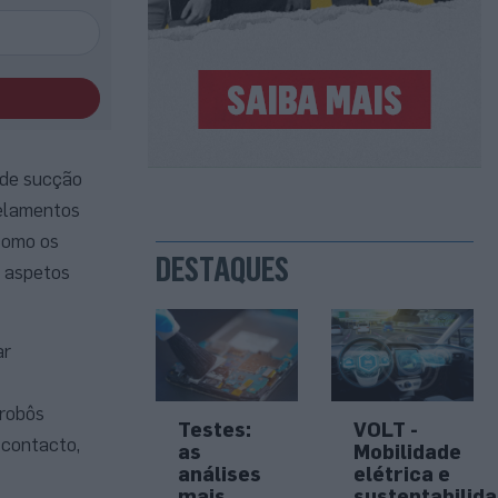
 de sucção
selamentos
como os
DESTAQUES
o aspetos
ar
 robôs
Testes:
VOLT -
 contacto,
as
Mobilidade
análises
elétrica e
mais
sustentabilid