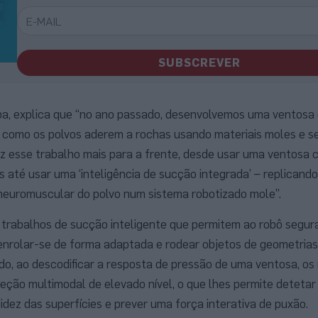
SUBSCREVER
uipa, explica que “no ano passado, desenvolvemos uma ventosa
rma como os polvos aderem a rochas usando materiais moles e 
z esse trabalho mais para a frente, desde usar uma ventosa 
os até usar uma ‘inteligência de sucção integrada’ – replicand
neuromuscular do polvo num sistema robotizado mole”.
 trabalhos de sucção inteligente que permitem ao robô segur
enrolar-se de forma adaptada e rodear objetos de geometrias
do, ao descodificar a resposta de pressão de uma ventosa, os
ção multimodal de elevado nível, o que lhes permite detetar
igidez das superfícies e prever uma força interativa de puxão.