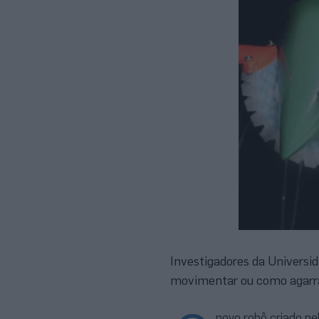
Investigadores da Universi
movimentar ou como agarra
novo robô criado pe