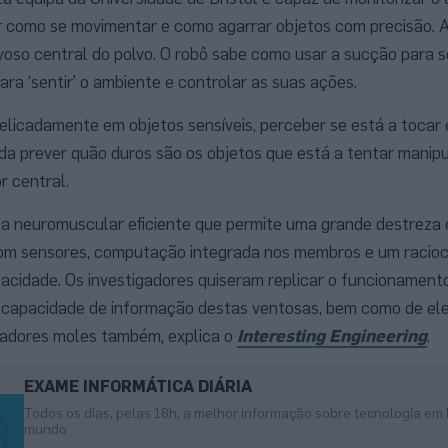
ir como se movimentar e como agarrar objetos com precisão. A
oso central do polvo. O robô sabe como usar a sucção para s
ara ‘sentir’ o ambiente e controlar as suas ações.
elicadamente em objetos sensíveis, perceber se está a tocar 
nda prever quão duros são os objetos que está a tentar manipu
r central.
ia neuromuscular eficiente que permite uma grande destreza 
com sensores, computação integrada nos membros e um racioc
acidade. Os investigadores quiseram replicar o funcionament
e a capacidade de informação destas ventosas, bem como de e
adores moles também, explica o
Interesting Engineering
.
EXAME INFORMÁTICA DIÁRIA
Todos os dias, pelas 18h, a melhor informação sobre tecnologia em 
mundo