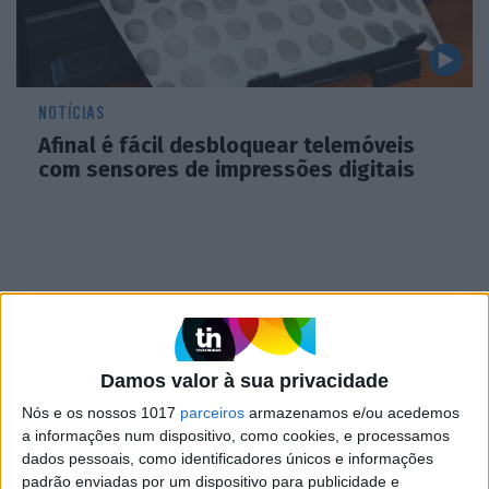
NOTÍCIAS
Afinal é fácil desbloquear telemóveis
com sensores de impressões digitais
Damos valor à sua privacidade
Nós e os nossos 1017
parceiros
armazenamos e/ou acedemos
a informações num dispositivo, como cookies, e processamos
dados pessoais, como identificadores únicos e informações
padrão enviadas por um dispositivo para publicidade e
CIÊNCIA