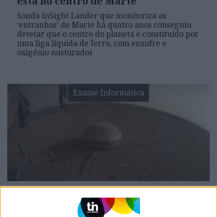
está no centro de Marte
Sonda InSight Lander que monitoriza as
‘entranhas’ de Marte há quatro anos conseguiu
detetar que o centro do planeta é constituído por
uma liga líquida de ferro, com enxofre e
oxigénio misturados
Exame Informática
EXAME INFORMÁTICA
Sonda marciana InSight termina