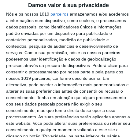
missão em Marte: "Obrigado por me
Damos valor à sua privacidade
acompanharem"
Nós e os nossos 1019
parceiros
armazenamos e/ou acedemos
Chegou ao fim a missão de mais uma sonda em
a informações num dispositivo, como cookies, e processamos
Marte, depois de a poeira ter coberto os painéis
dados pessoais, como identificadores únicos e informações
solares da InSight de tal forma que o aparelho
não consegue receber mais energia para operar
padrão enviadas por um dispositivo para publicidade e
conteúdos personalizados, medição de publicidade e
conteúdos, pesquisa de audiências e desenvolvimento de
serviços.
Com a sua permissão, nós e os nossos parceiros
Exame Informática
poderemos usar identificação e dados de geolocalização
precisos através da procura de dispositivos. Poderá clicar para
consentir o processamento por nossa parte e pela parte dos
nossos 1019 parceiros, conforme descrito acima. Em
alternativa, pode aceder a informações mais pormenorizadas e
alterar as suas preferências antes de consentir ou recusar o
consentimento.
Tenha em atenção que algum processamento
dos seus dados pessoais poderá não exigir o seu
consentimento, mas que tem o direito de se opor a esse
processamento. As suas preferências serão aplicadas apenas a
EXAME INFORMÁTICA
este website. Você pode alterar suas preferências ou retirar seu
NASA assume que Mars
consentimento a qualquer momento voltando a este site e
clicando no botão "Privacidade" na parte inferior da página.