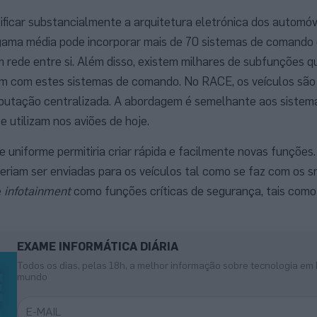
lificar substancialmente a arquitetura eletrónica dos automóv
gama média pode incorporar mais de 70 sistemas de comando d
m rede entre si. Além disso, existem milhares de subfunções q
m com estes sistemas de comando. No RACE, os veículos sã
putação centralizada. A abordagem é semelhante aos siste
e utilizam nos aviões de hoje.
 uniforme permitiria criar rápida e facilmente novas funções.
eriam ser enviadas para os veículos tal como se faz com os 
e
infotainment
como funções críticas de segurança, tais como
EXAME INFORMÁTICA DIÁRIA
Todos os dias, pelas 18h, a melhor informação sobre tecnologia em 
mundo