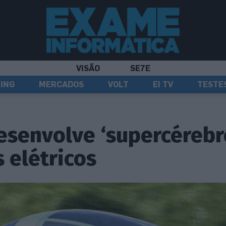
VISÃO
SE7E
ING
MERCADOS
VOLT
EI TV
TESTE
senvolve ‘supercérebr
s elétricos