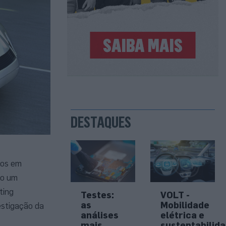
DESTAQUES
cos em
mo um
ting
Testes:
VOLT -
as
Mobilidade
estigação da
análises
elétrica e
mais
sustentabilid