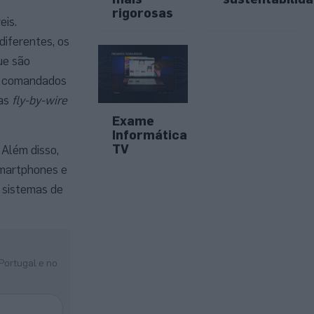
rigorosas
eis.
iferentes, os
ue são
o comandados
mas
fly-by-wire
Exame
Informática
TV
 Além disso,
smartphones e
 sistemas de
Portugal e no