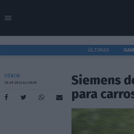
ÚLTIMAS
GAM
Siemens de
CIÊNCIA
20.08.2014 às 13h26
para carro