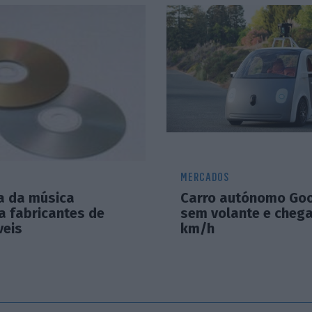
MERCADOS
ia da música
Carro autónomo Goo
a fabricantes de
sem volante e cheg
eis
km/h