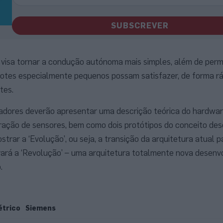
SUBSCREVER
isa tornar a condução autónoma mais simples, além de permi
lotes especialmente pequenos possam satisfazer, de forma rá
tes.
igadores deverão apresentar uma descrição teórica do hardwar
ração de sensores, bem como dois protótipos do conceito des
strar a ‘Evolução’, ou seja, a transição da arquitetura atual p
rá a ‘Revolução’ – uma arquitetura totalmente nova desenvol
.
étrico
Siemens