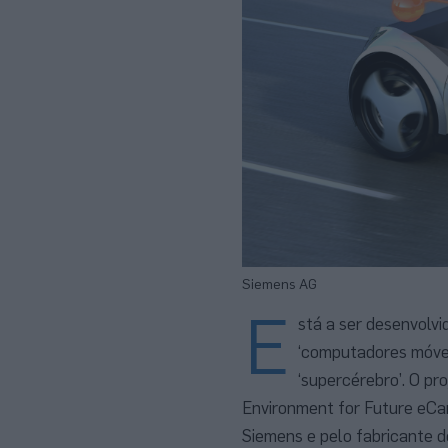
Siemens AG
E
stá a ser desenvolv
‘computadores móve
‘supercérebro’. O p
Environment for Future eCar
Siemens e pelo fabricante d