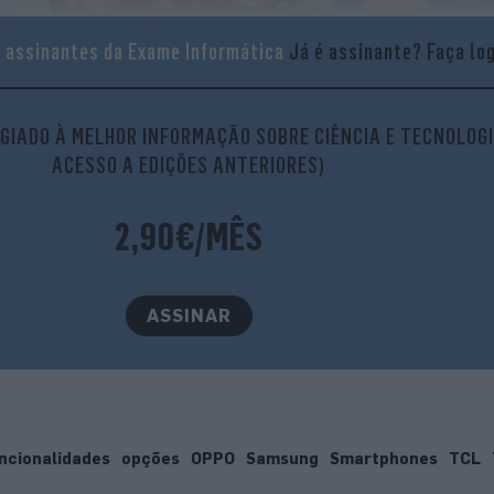
a assinantes da Exame Informática
Já é assinante?
Faça lo
GIADO À MELHOR INFORMAÇÃO SOBRE CIÊNCIA E TECNOLOGI
ACESSO A EDIÇÕES ANTERIORES)
Samsung
2,90€/MÊS
Testado num Samsung Galaxy S23 Ultra
ASSINAR
ncionalidades
opções
OPPO
Samsung
Smartphones
TCL