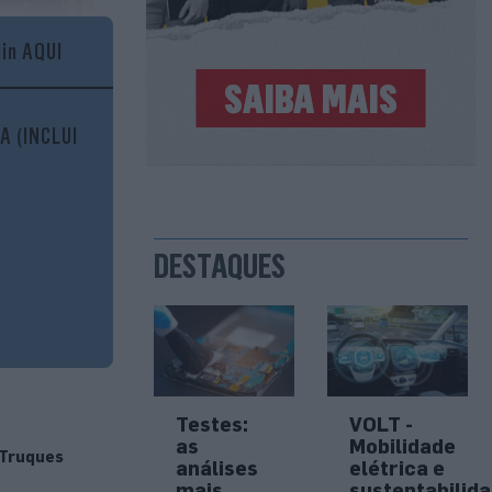
gin AQUI
A (INCLUI
DESTAQUES
Testes:
VOLT -
as
Mobilidade
Truques
análises
elétrica e
mais
sustentabilid