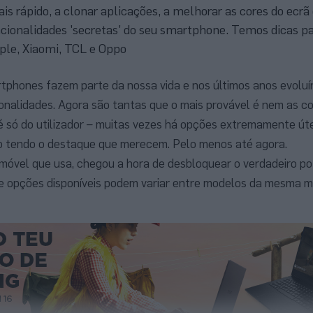
is rápido, a clonar aplicações, a melhorar as cores do ecrã 
cionalidades 'secretas' do seu smartphone. Temos dicas p
le, Xiaomi, TCL e Oppo
rtphones fazem parte da nossa vida e nos últimos anos evolu
onalidades. Agora são tantas que o mais provável é nem as c
é só do utilizador – muitas vezes há opções extremamente út
o tendo o destaque que merecem. Pelo menos até agora.
óvel que usa, chegou a hora de desbloquear o verdadeiro po
e opções disponíveis podem variar entre modelos da mesma 