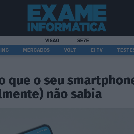
VISÃO
SE7E
ING
MERCADOS
VOLT
EI TV
TESTE
o que o seu smartphone
lmente) não sabia