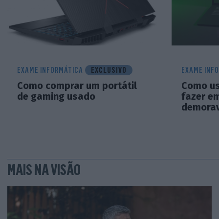
EXAME INFORMÁTICA
EXCLUSIVO
EXAME INF
Como comprar um portátil
Como us
de gaming usado
fazer e
demorav
MAIS NA VISÃO