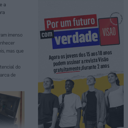
e a
ara
íram imenso
onhecer
eis, mas que
tencial do
marca de