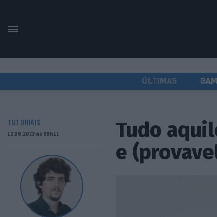
ÚLTIMAS
GAM
Tudo aquil
TUTORIAIS
12.09.2023 às 09h11
e (provave