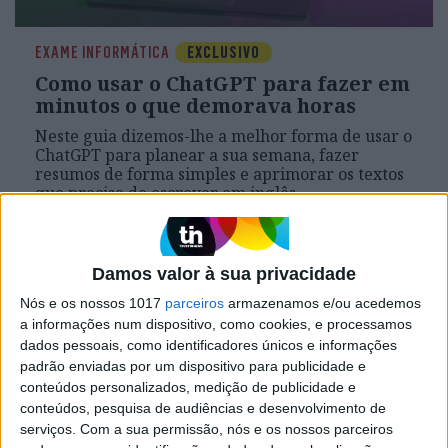
EXAME INFORMÁTICA
EXCLUSIVO
Como usar o ChatGPT para fazer em
minutos o que demorava horas
Neste guia dizemos-lhe a melhor forma de usar o
ChatGPT para planear a sua semana, fazer
resumos de forma simples e aprimorar os textos
que precisa de escrever em inglês
Damos valor à sua privacidade
Exame Informática
Nós e os nossos 1017
parceiros
armazenamos e/ou acedemos
a informações num dispositivo, como cookies, e processamos
dados pessoais, como identificadores únicos e informações
padrão enviadas por um dispositivo para publicidade e
conteúdos personalizados, medição de publicidade e
conteúdos, pesquisa de audiências e desenvolvimento de
serviços.
Com a sua permissão, nós e os nossos parceiros