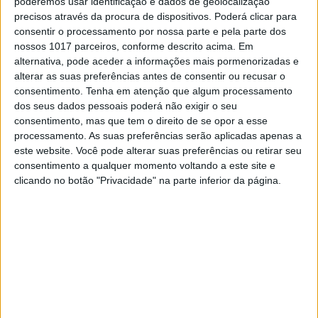
poderemos usar identificação e dados de geolocalização
precisos através da procura de dispositivos. Poderá clicar para
EXAME INFORMÁTICA
consentir o processamento por nossa parte e pela parte dos
Velocidade de Internet: o que
nossos 1017 parceiros, conforme descrito acima. Em
importa saber
alternativa, pode aceder a informações mais pormenorizadas e
alterar as suas preferências antes de consentir ou recusar o
A velocidade da ligação importa?A resposta
consentimento.
Tenha em atenção que algum processamento
direta é sim, mas nem sempre uma velocidade
dos seus dados pessoais poderá não exigir o seu
mais rápida é a melhor solução para cada caso:
consentimento, mas que tem o direito de se opor a esse
De facto, as ligações mais rápidas podem nem
sempre valer o dinheiro extra.
processamento. As suas preferências serão aplicadas apenas a
este website. Você pode alterar suas preferências ou retirar seu
consentimento a qualquer momento voltando a este site e
clicando no botão "Privacidade" na parte inferior da página.
Exame Informática