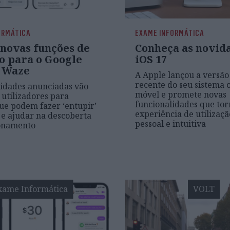
ORMÁTICA
EXAME INFORMÁTICA
 novas funções de
Conheça as novid
o para o Google
iOS 17
 Waze
A Apple lançou a versão
recente do seu sistema 
idades anunciadas vão
móvel e promete novas
 utilizadores para
funcionalidades que to
ue podem fazer ‘entupir’
experiência de utilizaç
o e ajudar na descoberta
pessoal e intuitiva
ionamento
xame Informática
VOLT