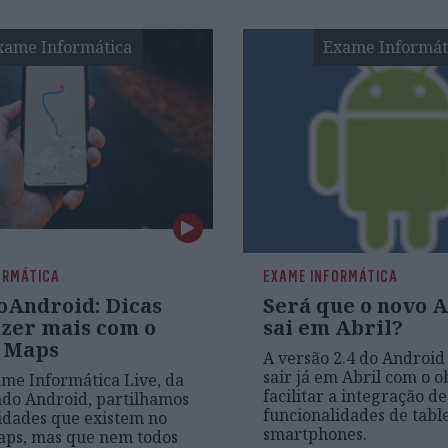
xame Informática
Exame Informát
ORMÁTICA
EXAME INFORMÁTICA
Android: Dicas
Será que o novo 
azer mais com o
sai em Abril?
 Maps
A versão 2.4 do Android
sair já em Abril com o o
me Informática Live, da
facilitar a integração de
do Android, partilhamos
funcionalidades de tabl
idades que existem no
smartphones.
aps, mas que nem todos