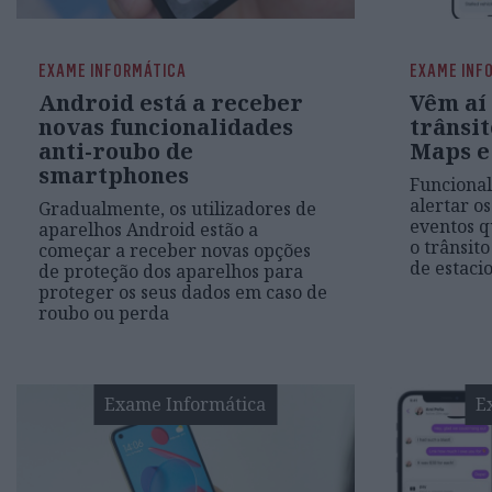
EXAME INFORMÁTICA
EXAME INF
Android está a receber
Vêm aí
novas funcionalidades
trânsit
anti-roubo de
Maps e
smartphones
Funcional
alertar os
Gradualmente, os utilizadores de
eventos q
aparelhos Android estão a
o trânsit
começar a receber novas opções
de estac
de proteção dos aparelhos para
proteger os seus dados em caso de
roubo ou perda
Exame Informática
E