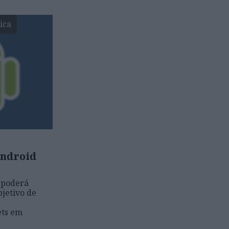
ica
Android
 poderá
bjetivo de
ets em