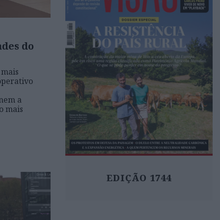
ades do
 mais
operativo
rnem a
ão mais
EDIÇÃO 1744