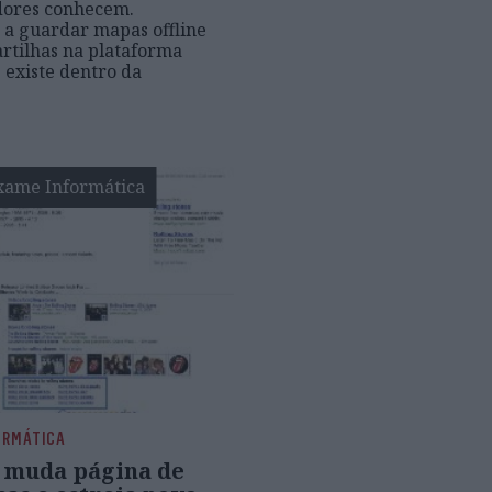
adores conhecem.
a guardar mapas offline
artilhas na plataforma
e existe dentro da
xame Informática
ORMÁTICA
 muda página de