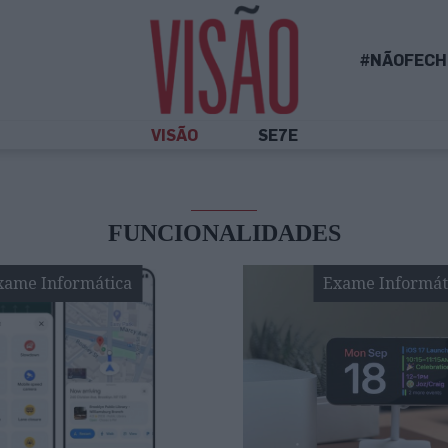
#NÃOFECH
VISÃO
SE7E
FUNCIONALIDADES
xame Informática
Exame Informát