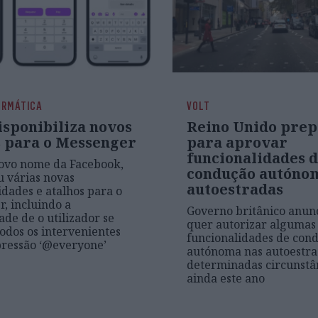
ORMÁTICA
VOLT
isponibiliza novos
Reino Unido prep
s para o Messenger
para aprovar
funcionalidades 
ovo nome da Facebook,
condução autóno
u várias novas
autoestradas
idades e atalhos para o
, incluindo a
Governo britânico anun
ade de o utilizador se
quer autorizar algumas
todos os intervenientes
funcionalidades de con
ressão ‘@everyone’
autónoma nas autoestra
determinadas circunstân
ainda este ano