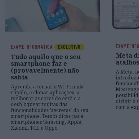
EXAME INF
EXAME INFORMÁTICA
EXCLUSIVO
Meta d
Tudo aquilo que o seu
atalho
smartphone faz e
(provavelmente) não
A Meta, n
sabia
introduzi
funcional
Aprenda a tornar o Wi-Fi mais
Messenger
rápido, a clonar aplicações, a
possibilid
melhorar as cores do ecrã e a
dirigir a 
desbloquear muitas das
com a exp
funcionalidades 'secretas' do seu
smartphone. Temos dicas para
smartphones Samsung, Apple,
Xiaomi, TCL e Oppo