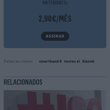
ANTERIORES)
a diferentes tamanhos de pulso. Admitimos que não a
tirámos durante vários dias, pois sentimo-nos sempre à
2,90€/MÊS
vontade.
ASSINAR
Palavras-chave:
smartband 9
testes ei
Xiaomi
RELACIONADOS
Além da bracelete em silicone, disponível em cinco cores
diferentes, existem mais opções à escolha (vendidas
separadamente) para um ‘look’ personalizado