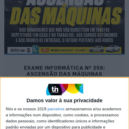
EXAME INFORMÁTICA Nº 356:
ASCENSÃO DAS MÁQUINAS
Damos valor à sua privacidade
MAIS NA VISÃO
Nós e os nossos 1019
parceiros
armazenamos e/ou acedemos
a informações num dispositivo, como cookies, e processamos
dados pessoais, como identificadores únicos e informações
padrão enviadas por um dispositivo para publicidade e