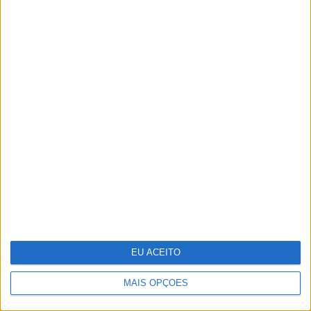
Amazónia
CARAS Decoração: 10 espreguiçadeiras
para aproveitar o bom tempo
EU ACEITO
MAIS OPÇÕES