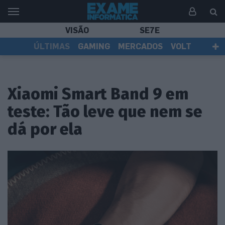
VISÃO
SE7E
ÚLTIMAS
GAMING
MERCADOS
VOLT
EI TV
TESTES
ASSINANTES
Xiaomi Smart Band 9 em
teste: Tão leve que nem se
dá por ela