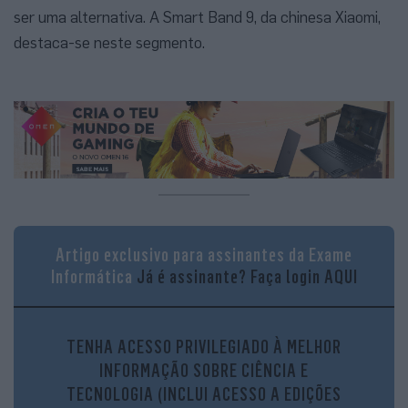
ser uma alternativa. A Smart Band 9, da chinesa Xiaomi,
destaca-se neste segmento.
Artigo exclusivo para assinantes da Exame
O conforto e a construção, tanto das pulseiras como dos
Informática
Já é assinante?
Faça login AQUI
smartwatches, são duas características que
valorizamos. Por isso, não poderíamos deixar de as
analisar. A caixa do mostrador é constituída por um
TENHA ACESSO PRIVILEGIADO À MELHOR
plástico resistente, transmitindo uma sensação de
INFORMAÇÃO SOBRE CIÊNCIA E
durabilidade. A bracelete em silicone é confortável e
TECNOLOGIA (INCLUI ACESSO A EDIÇÕES
possui vários pontos de ajuste, permitindo que se adapte