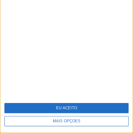
Antecipar o futuro: a visão da WTW
sobre os riscos emergentes
EU ACEITO
MAIS OPÇÕES