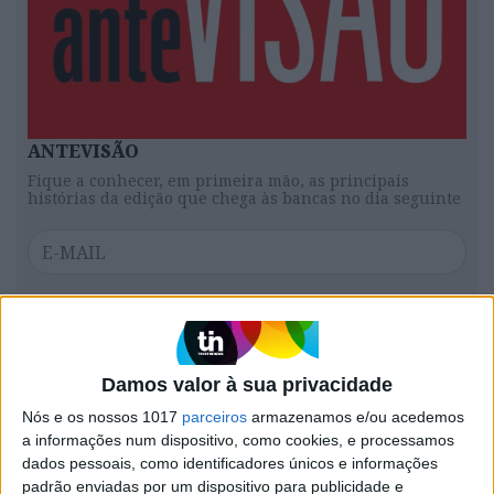
ANTEVISÃO
Fique a conhecer, em primeira mão, as principais
histórias da edição que chega às bancas no dia seguinte
SUBSCREVER
Damos valor à sua privacidade
É uma diferença significativa?
Nós e os nossos 1017
parceiros
armazenamos e/ou acedemos
Quando há momentos de integração da tecnologia
a informações num dispositivo, como cookies, e processamos
dados pessoais, como identificadores únicos e informações
no currículo, dentro da sala de aula, as notas
padrão enviadas por um dispositivo para publicidade e