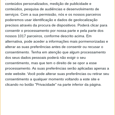
sobem 40% nos exames. Existe uma redução de
conteúdos personalizados, medição de publicidade e
cerca de 20% nas notas quando os alunos usam o
conteúdos, pesquisa de audiências e desenvolvimento de
serviços.
Com a sua permissão, nós e os nossos parceiros
telemóvel livremente e um aumento na mesma
poderemos usar identificação e dados de geolocalização
ordem quando os professores o integram no
precisos através da procura de dispositivos. Poderá clicar para
currículo, daí a diferença ser quase 40% na
consentir o processamento por nossa parte e pela parte dos
nossos 1017 parceiros, conforme descrito acima. Em
aprendizagem medida por respostas a um teste.
alternativa, pode aceder a informações mais pormenorizadas e
alterar as suas preferências antes de consentir ou recusar o
Quer dizer que há mais distração com os
consentimento.
Tenha em atenção que algum processamento
telemóveis, mas também uma melhoria da
dos seus dados pessoais poderá não exigir o seu
aprendizagem? Como se explica isso?
consentimento, mas que tem o direito de se opor a esse
processamento. As suas preferências serão aplicadas apenas a
Ao quantificarmos o tempo que os alunos
este website. Você pode alterar suas preferências ou retirar seu
estiveram atentos ou distraídos na aula,
consentimento a qualquer momento voltando a este site e
conseguimos relacionar esses comportamentos
clicando no botão "Privacidade" na parte inferior da página.
com a avaliação que tiveram nos testes. Quando os
professores pedem aos alunos para utilizarem os
telemóveis de forma integrada no currículo, em
média eles utilizam-no cerca de dez minutos, em