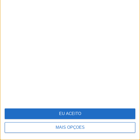
capacidade.
Para saber mais
Viciados, isolados e deprimidos: O que os
telemóveis estão a fazer aos nossos jovens
Acabar com os telemóveis nas escolas?
Estas já proibiram o uso
Governo trava adoção de manuais
digitais
EU ACEITO
Palavras-chave:
MAIS OPÇÕES
aprendizagem
escolas
telemóveis
UNESCO