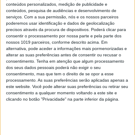
conteúdos personalizados, medição de publicidade e
conteúdos, pesquisa de audiências e desenvolvimento de
serviços.
Com a sua permissão, nós e os nossos parceiros
poderemos usar identificação e dados de geolocalização
precisos através da procura de dispositivos. Poderá clicar para
consentir o processamento por nossa parte e pela parte dos
nossos 1019 parceiros, conforme descrito acima. Em
alternativa, pode aceder a informações mais pormenorizadas e
alterar as suas preferências antes de consentir ou recusar o
consentimento.
Tenha em atenção que algum processamento
dos seus dados pessoais poderá não exigir o seu
INVENTÁRIO DO ECLIPSE
consentimento, mas que tem o direito de se opor a esse
processamento. As suas preferências serão aplicadas apenas a
Inventário do Eclipse: Grande
este website. Você pode alterar suas preferências ou retirar seu
Umbra, pela escritora Cristina
consentimento a qualquer momento voltando a este site e
Drios
clicando no botão "Privacidade" na parte inferior da página.
Se7e