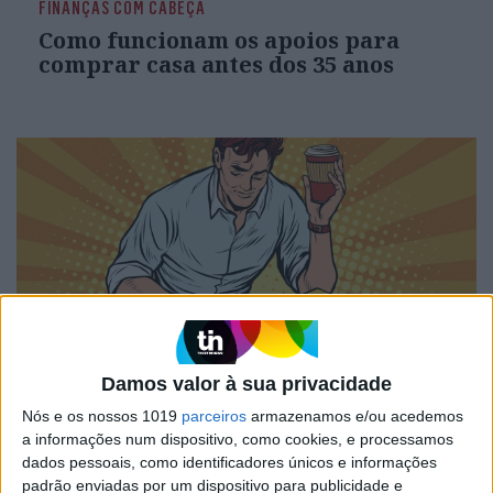
FINANÇAS COM CABEÇA
Como funcionam os apoios para
comprar casa antes dos 35 anos
Damos valor à sua privacidade
INCERTO MUNDO NOVO
À mesa. Opinião de Sofia Santos
Nós e os nossos 1019
parceiros
armazenamos e/ou acedemos
Machado
a informações num dispositivo, como cookies, e processamos
dados pessoais, como identificadores únicos e informações
padrão enviadas por um dispositivo para publicidade e