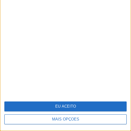
Pavilhão Julião Sarmento - Quando a
arte se confunde com a vida
EU ACEITO
MAIS OPÇÕES