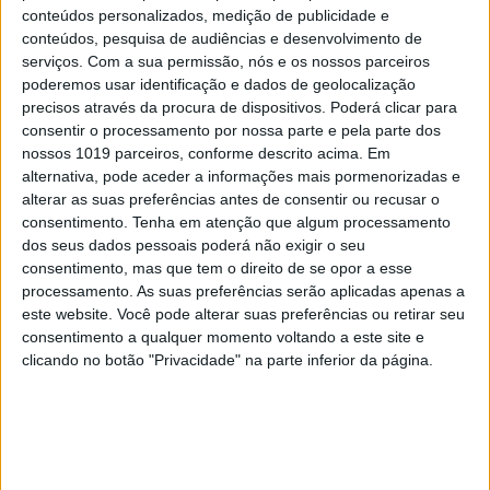
proposta de Programa de Governo do PS e que
conteúdos personalizados, medição de publicidade e
constavam do programa eleitoral socialista, como
conteúdos, pesquisa de audiências e desenvolvimento de
o regime conciliatório ou a redução da Taxa Social
serviços.
Com a sua permissão, nós e os nossos parceiros
poderemos usar identificação e dados de geolocalização
Única, bem como a inclusão de medidas que não
precisos através da procura de dispositivos. Poderá clicar para
estavam inicialmente no programa dos socialistas,
consentir o processamento por nossa parte e pela parte dos
como a reposição até ao final de 2016 dos salários
nossos 1019 parceiros, conforme descrito acima. Em
alternativa, pode aceder a informações mais pormenorizadas e
dos funcionários públicas ou a reposição da
alterar as suas preferências antes de consentir ou recusar o
norma que determina a atualização anual das
consentimento.
Tenha em atenção que algum processamento
pensões.
dos seus dados pessoais poderá não exigir o seu
consentimento, mas que tem o direito de se opor a esse
– Ainda no anexo ao acordo é referido que “o
processamento. As suas preferências serão aplicadas apenas a
este website. Você pode alterar suas preferências ou retirar seu
Salário Mínimo Nacional atingirá os 600 euros
consentimento a qualquer momento voltando a este site e
durante a presente legislatura”.
clicando no botão "Privacidade" na parte inferior da página.
– PS e BE acordaram também “retirar da fatura da
energia elétrica a Contribuição do Audiovisual e
incorporá-la no universo das comunicações sem