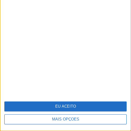
Salgueiro Maia, o herói a
contragosto
EU ACEITO
MAIS OPÇÕES