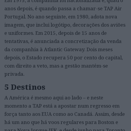
Em 1975, a companhia foi nacionalizada e, quatro
anos depois, é quando passa a chamar-se TAP Air
Portugal. No ano seguinte, em 1980, adota nova
imagem, que inclui logótipo, decorações dos aviões
e uniformes. Em 2015, depois de 15 anos de
tentativas, é anunciada a concretização da venda
da companhia à Atlantic Gateway. Dois meses
depois, o Estado recupera 50 por cento do capital,
com direito a veto, mas a gestão mantém-se
privada.
5 Destinos
A América é mesmo aqui ao lado – e neste
momento a TAP está a apostar num regresso em
força tanto aos EUA como ao Canadá. Assim, desde
há um ano que há voos regulares para Boston e
para Nova Iorque-JFK, e desde junho para Toronto,