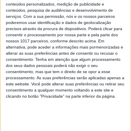
modelos concebidos no passado
conteúdos personalizados, medição de publicidade e
conteúdos, pesquisa de audiências e desenvolvimento de
7
Os Lusíadas são um hospital e Guerra Junqueiro
serviços.
Com a sua permissão, nós e os nossos parceiros
uma avenida
poderemos usar identificação e dados de geolocalização
precisos através da procura de dispositivos. Poderá clicar para
8
consentir o processamento por nossa parte e pela parte dos
Goodbye, Nick Cave
nossos 1017 parceiros, conforme descrito acima. Em
alternativa, pode aceder a informações mais pormenorizadas e
9
alterar as suas preferências antes de consentir ou recusar o
Os novos capitães da areia
consentimento.
Tenha em atenção que algum processamento
dos seus dados pessoais poderá não exigir o seu
10
consentimento, mas que tem o direito de se opor a esse
Celebridades que viram os seus vídeos íntimos na
processamento. As suas preferências serão aplicadas apenas a
Internet
este website. Você pode alterar suas preferências ou retirar seu
consentimento a qualquer momento voltando a este site e
clicando no botão "Privacidade" na parte inferior da página.
MAIS NA VISÃO