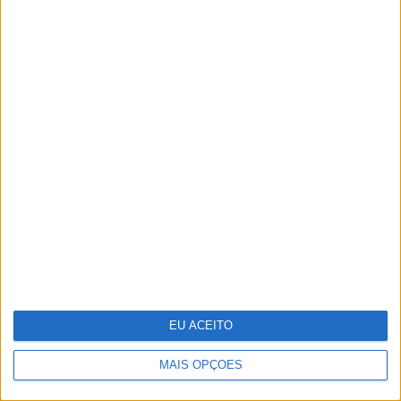
Repórter Júnior: Entrevista a Luísa
Ducla Soares
EU ACEITO
MAIS OPÇÕES
Vídeo: A festa final de 'Miúdos a