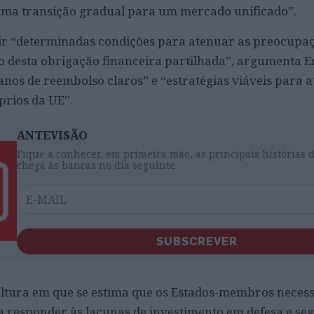
 uma transição gradual para um mercado unificado”.
tir “determinadas condições para atenuar as preocupa
o desta obrigação financeira partilhada”, argumenta En
nos de reembolso claros” e “estratégias viáveis para 
prios da UE”.
ANTEVISÃO
Fique a conhecer, em primeira mão, as principais histórias 
chega às bancas no dia seguinte
SUBSCREVER
altura em que se estima que os Estados-membros necess
a responder às lacunas de investimento em defesa e se