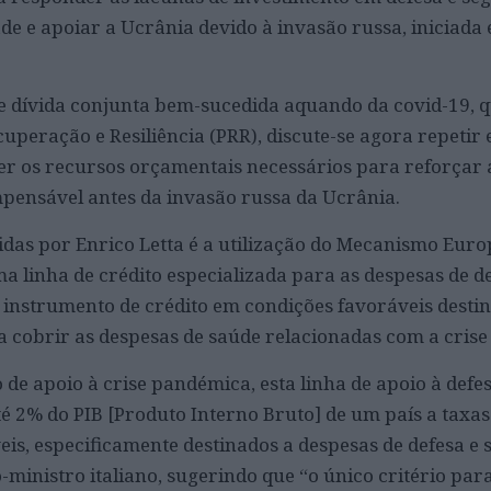
de e apoiar a Ucrânia devido à invasão russa, iniciada
e dívida conjunta bem-sucedida aquando da covid-19, 
uperação e Resiliência (PRR), discute-se agora repetir 
ter os recursos orçamentais necessários para reforçar 
impensável antes da invasão russa da Ucrânia.
das por Enrico Letta é a utilização do Mecanismo Euro
a linha de crédito especializada para as despesas de d
 instrumento de crédito em condições favoráveis desti
 a cobrir as despesas de saúde relacionadas com a cris
de apoio à crise pandémica, esta linha de apoio à defe
 2% do PIB [Produto Interno Bruto] de um país a taxas
is, especificamente destinados a despesas de defesa e 
ministro italiano, sugerindo que “o único critério par