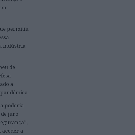
 em
que permitiu
essa
a indústria
peu de
efesa
nado a
e pandémica.
sa poderia
 de juro
segurança”,
a aceder a