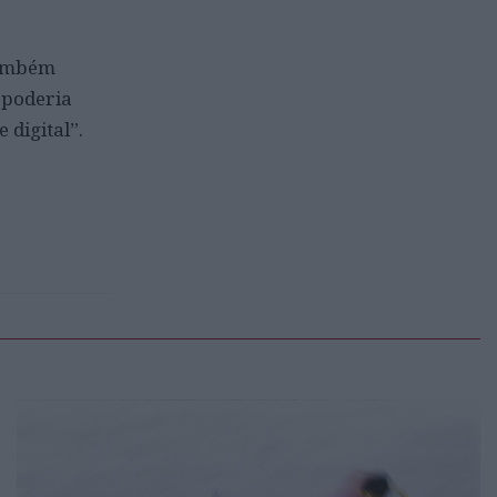
também
 poderia
 digital”.