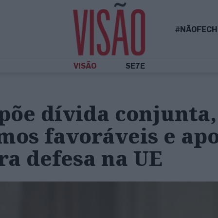
#NÃOFECH
VISÃO
SE7E
põe dívida conjunta,
mos favoráveis e apo
ra defesa na UE