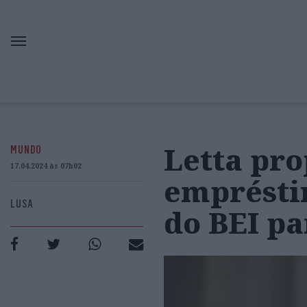
Letta pro
MUNDO
17.04.2024 às 07h02
emprésti
LUSA
do BEI pa