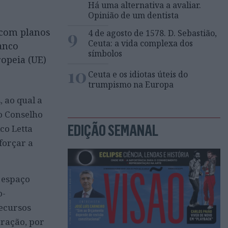
Há uma alternativa a avaliar.
Opinião de um dentista
9
 com planos
4 de agosto de 1578. D. Sebastião,
Ceuta: a vida complexa dos
anco
símbolos
opeia (UE)
10
Ceuta e os idiotas úteis do
trumpismo na Europa
 ao qual a
o Conselho
EDIÇÃO SEMANAL
co Letta
forçar a
o espaço
o-
recursos
oração, por