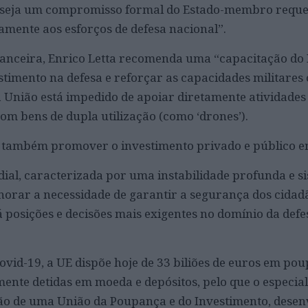
ito seja um compromisso formal do Estado-membro reque
amente aos esforços de defesa nacional”.
inanceira, Enrico Letta recomenda uma “capacitação do
estimento na defesa e reforçar as capacidades militare
 União está impedido de apoiar diretamente atividades 
om bens de dupla utilização (como ‘drones’).
e também promover o investimento privado e público e
l, caracterizada por uma instabilidade profunda e si
norar a necessidade de garantir a segurança dos cidad
 posições e decisões mais exigentes no domínio da defe
ovid-19, a UE dispõe hoje de 33 biliões de euros em po
nte detidas em moeda e depósitos, pelo que o especial
ão de uma União da Poupança e do Investimento, desen