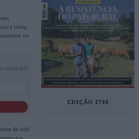
ções
rico Letta,
aumentar os
da edição que
EDIÇÃO 1744
item de 100
gurança e