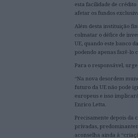
esta facilidade de créd
afetar os fundos exclusiv
Além desta instituição f
colmatar o défice de inv
UE, quando este banco da
podendo apenas fazê-lo c
Para o responsável, urg
“Na nova desordem mundia
futuro da UE não pode ig
europeus e isso implicará
Enrico Letta.
Precisamente depois da c
privadas, predominanteme
aconselha ainda à “criaç