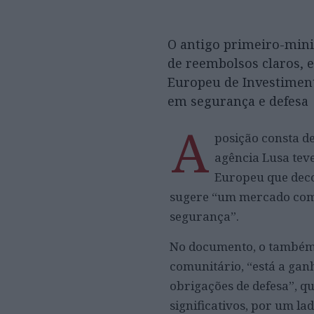
O antigo primeiro-mini
de reembolsos claros, 
Europeu de Investiment
em segurança e defesa
A
posição consta de
agência Lusa tev
Europeu que decor
sugere “um mercado comu
segurança”.
No documento, o também p
comunitário, “está a gan
obrigações de defesa”, q
significativos, por um l