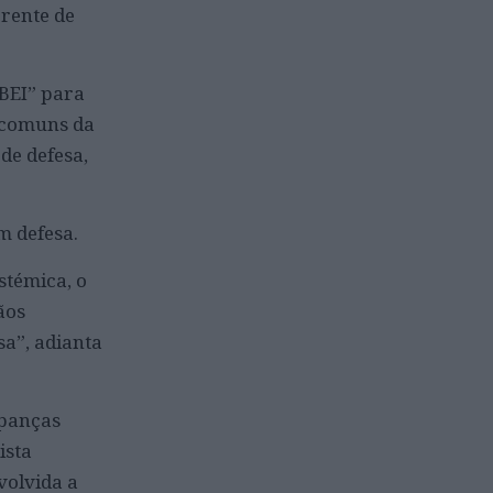
rente de
 BEI” para
s comuns da
de defesa,
m defesa.
stémica, o
ãos
sa”, adianta
upanças
ista
volvida a