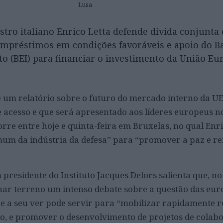
Lusa
stro italiano Enrico Letta defende dívida conjunta
empréstimos em condições favoráveis e apoio do B
o (BEI) para financiar o investimento da União Eur
 um relatório sobre o futuro do mercado interno da UE,
e acesso e que será apresentado aos líderes europeus n
re entre hoje e quinta-feira em Bruxelas, no qual Enri
m da indústria da defesa” para “promover a paz e re
residente do Instituto Jacques Delors salienta que, n
har terreno um intenso debate sobre a questão das eur
ue a seu ver pode servir para “mobilizar rapidamente 
ado, e promover o desenvolvimento de projetos de colab