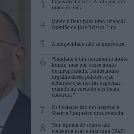
3
Covas do Barroso: A luta por um
modo de vida
4
Quem é Deus para uma criança?
Opinião de José Brissos-Lino
5
A longevidade não se improvisa
6
“Saudade é um sentimento muito
bonito, mas por vezes muito
despropositado. Temos muito
orgulho dessa palavra, que
achamos que nos faz especiais,
quando na verdade nos torna
cobardes’’
7
Os Lusíadas são um hospital e
Guerra Junqueiro uma avenida
8
Tem apneia do sono e não
consegue usar a máquina CPAP?