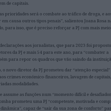
em de capitais.
as prioridades será o combate ao tráfico de droga, e ao
 em causa outros tipos penais”, salientou Joana Rosa n
o, para isso, que é preciso reforçar a PJ com mais me
declarações aos jornalistas, que para 2023 foi proposto
tores da PJ e mais 54 para este ano, para “combater a
ém para repor os quadros que vão saindo da instituiçã
, o novo diretor da PJ prometeu dar “atenção especial”
aos crimes económico-financeiros, lavagem de capitais
riadas modalidades.
e assume as funções num “momento difícil e desafiado
Lomba prometeu uma PJ “competente, motivada e com
 dinâmica”, capaz de “sair da sua zona de conforto” pa