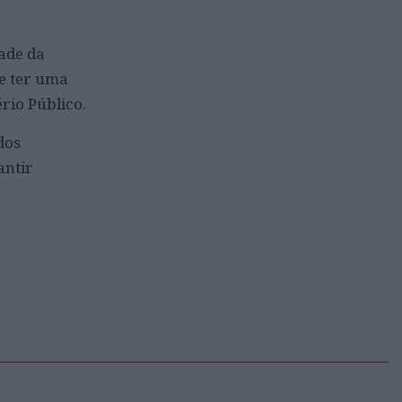
dade da
 e ter uma
rio Público.
dos
antir