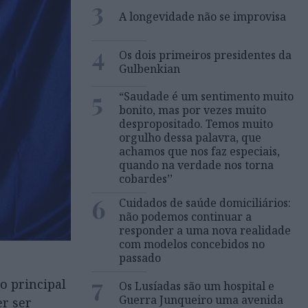
3
A longevidade não se improvisa
4
Os dois primeiros presidentes da
Gulbenkian
5
“Saudade é um sentimento muito
bonito, mas por vezes muito
despropositado. Temos muito
orgulho dessa palavra, que
achamos que nos faz especiais,
quando na verdade nos torna
cobardes’’
6
Cuidados de saúde domiciliários:
não podemos continuar a
responder a uma nova realidade
com modelos concebidos no
passado
7
o principal
Os Lusíadas são um hospital e
Guerra Junqueiro uma avenida
r ser