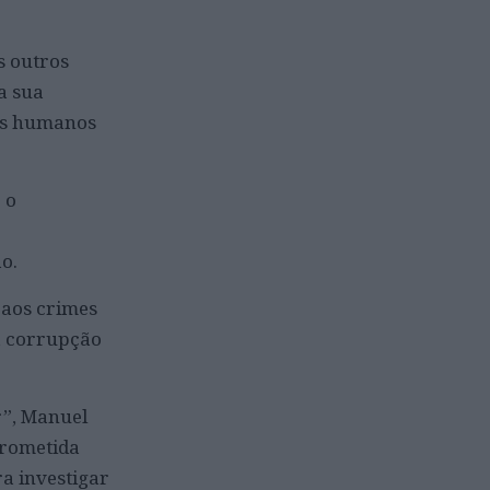
s outros
a sua
ios humanos
 o
o.
 aos crimes
, corrupção
r”, Manuel
prometida
ra investigar