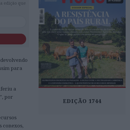
da edição que
, devolvendo
assim para
feriu a
”, por
EDIÇÃO 1744
recursos
s conexos,