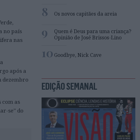
8
Os novos capitães da areia
Verde,
9
 no país
Quem é Deus para uma criança?
Opinião de José Brissos-Lino
ifera nas
10
Goodbye, Nick Cave
ma
rgo após a
em dezembro
EDIÇÃO SEMANAL
as com as
ar-se” do