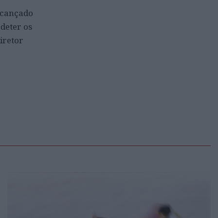
alcançado
deter os
iretor