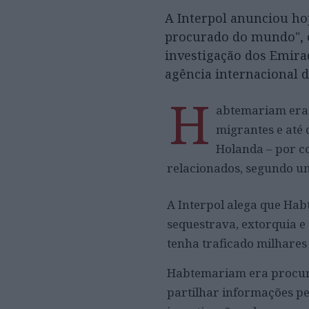
A Interpol anunciou ho
procurado do mundo", 
investigação dos Emira
agência internacional d
H
abtemariam era 
migrantes e até 
Holanda – por c
relacionados, segundo u
A Interpol alega que Ha
sequestrava, extorquia e
tenha traficado milhares
Habtemariam era procura
partilhar informações p