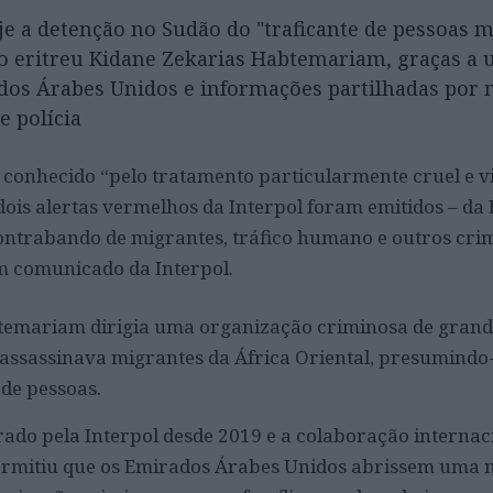
je a detenção no Sudão do "traficante de pessoas m
o eritreu Kidane Zekarias Habtemariam, graças a
dos Árabes Unidos e informações partilhadas por 
e polícia
conhecido “pelo tratamento particularmente cruel e vi
dois alertas vermelhos da Interpol foram emitidos – da 
ontrabando de migrantes, tráfico humano e outros cri
m comunicado da Interpol.
btemariam dirigia uma organização criminosa de grand
 assassinava migrantes da África Oriental, presumindo
 de pessoas.
do pela Interpol desde 2019 e a colaboração internac
ermitiu que os Emirados Árabes Unidos abrissem uma 