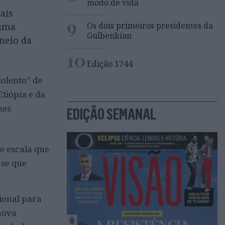
modo de vida
ais
9
Os dois primeiros presidentes da
 uma
Gulbenkian
meio da
10
Edição 1744
olento” de
Etiópia e da
mes
EDIÇÃO SEMANAL
e escala que
-se que
ional para
nova