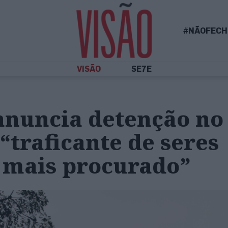
#NÃOFECH
VISÃO
SE7E
anuncia detenção no
“traficante de seres
mais procurado”