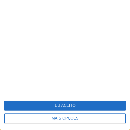
CARAS Decoração: 10
espreguiçadeiras para aproveitar o
bom tempo
EU ACEITO
MAIS OPÇÕES
Técnico e Vinci Energies Portugal