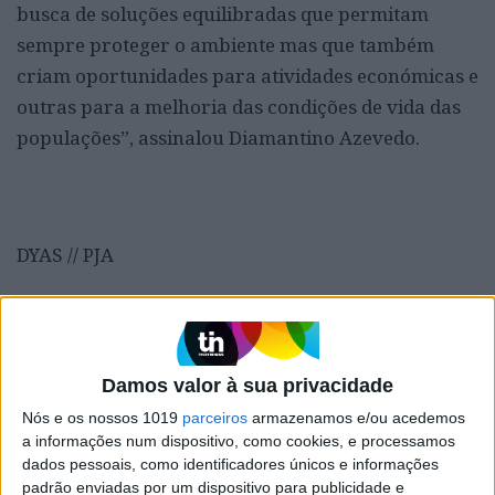
busca de soluções equilibradas que permitam
sempre proteger o ambiente mas que também
criam oportunidades para atividades económicas e
outras para a melhoria das condições de vida das
populações”, assinalou Diamantino Azevedo.
DYAS // PJA
Lusa/Fim
Damos valor à sua privacidade
Palavras-chave:
Angola
Nós e os nossos 1019
parceiros
armazenamos e/ou acedemos
a informações num dispositivo, como cookies, e processamos
dados pessoais, como identificadores únicos e informações
CAPA DA EDIÇÃO
padrão enviadas por um dispositivo para publicidade e