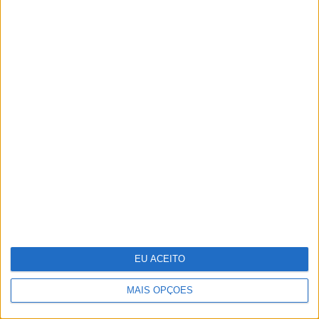
O "look" de Letizia no reencontro
com a filha em Marín
EU ACEITO
MAIS OPÇÕES
Fotografia: Os tigres de Maria da