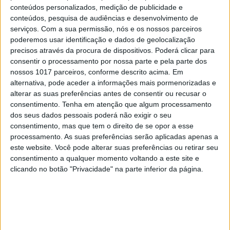
EDIÇÃO 1744
conteúdos personalizados, medição de publicidade e
conteúdos, pesquisa de audiências e desenvolvimento de
serviços.
Com a sua permissão, nós e os nossos parceiros
poderemos usar identificação e dados de geolocalização
precisos através da procura de dispositivos. Poderá clicar para
MAIS VISTOS
consentir o processamento por nossa parte e pela parte dos
nossos 1017 parceiros, conforme descrito acima. Em
alternativa, pode aceder a informações mais pormenorizadas e
1
Tem apneia do sono e não consegue usar a
alterar as suas preferências antes de consentir ou recusar o
máquina CPAP? Há uma alternativa a avaliar.
consentimento.
Tenha em atenção que algum processamento
Opinião de um dentista
dos seus dados pessoais poderá não exigir o seu
2
consentimento, mas que tem o direito de se opor a esse
4 de agosto de 1578. D. Sebastião, Ceuta: a vida
processamento. As suas preferências serão aplicadas apenas a
complexa dos símbolos
este website. Você pode alterar suas preferências ou retirar seu
3
consentimento a qualquer momento voltando a este site e
A longevidade não se improvisa
clicando no botão "Privacidade" na parte inferior da página.
4
Os dois primeiros presidentes da Gulbenkian
“Saudade é um sentimento muito bonito, mas por