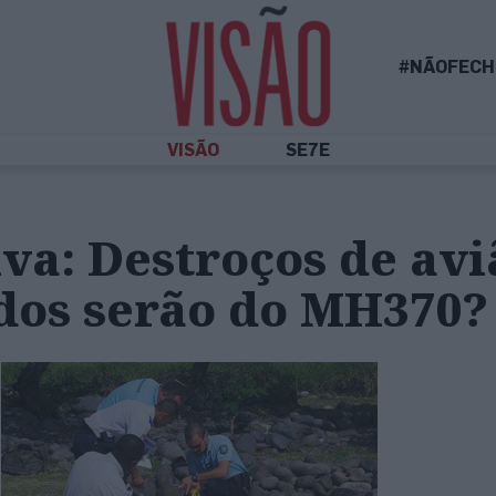
#NÃOFECH
VISÃO
SE7E
va: Destroços de avi
dos serão do MH370?