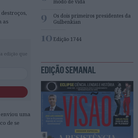
modo de vida
9
destroços,
Os dois primeiros presidentes da
m as
Gulbenkian
10
Edição 1744
da edição que
EDIÇÃO SEMANAL
o enviou uma
co de se