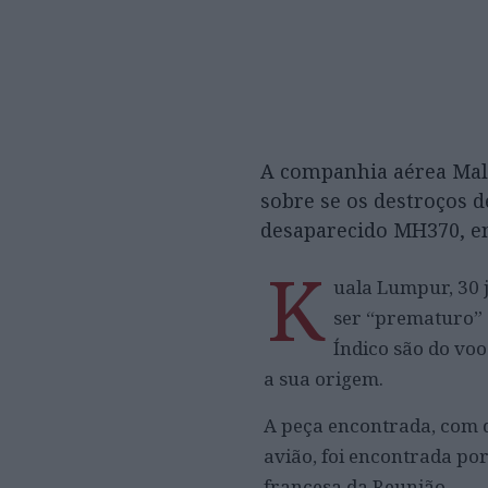
A companhia aérea Mala
sobre se os destroços 
desaparecido MH370, en
K
uala Lumpur, 30 
ser “prematuro” 
Índico são do vo
a sua origem.
A peça encontrada, com 
avião, foi encontrada po
francesa da Reunião.