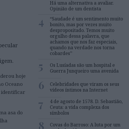
Há uma alternativa a avaliar.
Opinião de um dentista
4
“Saudade é um sentimento muito
bonito, mas por vezes muito
despropositado. Temos muito
orgulho dessa palavra, que
achamos que nos faz especiais,
pecular
quando na verdade nos torna
cobardes’’
rigem.
5
Os Lusíadas são um hospital e
Guerra Junqueiro uma avenida
iderou hoje
6
 no Oceano
Celebridades que viram os seus
vídeos íntimos na Internet
identificar
7
4 de agosto de 1578. D. Sebastião,
Ceuta: a vida complexa dos
uma asa do
símbolos
ilha
8
Covas do Barroso: A luta por um