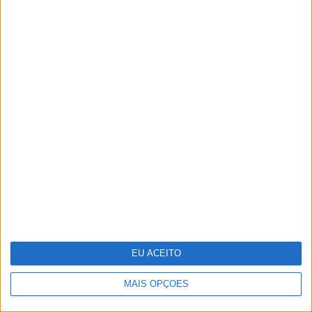
Um novo estúdio em Lisboa para
jantares, showcookings,
apresentações de marcas, todo
decorado em português
EU ACEITO
MAIS OPÇÕES
8 perfumes de nicho que tem
mesmo de experimentar