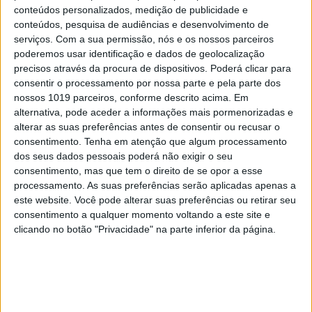
Brissos-Lino
conteúdos personalizados, medição de publicidade e
conteúdos, pesquisa de audiências e desenvolvimento de
2
Tem apneia do sono e não consegue usar a
serviços.
Com a sua permissão, nós e os nossos parceiros
máquina CPAP? Há uma alternativa a avaliar.
poderemos usar identificação e dados de geolocalização
Opinião de um dentista
precisos através da procura de dispositivos. Poderá clicar para
consentir o processamento por nossa parte e pela parte dos
3
nossos 1019 parceiros, conforme descrito acima. Em
A longevidade não se improvisa
alternativa, pode aceder a informações mais pormenorizadas e
alterar as suas preferências antes de consentir ou recusar o
4
“Saudade é um sentimento muito bonito, mas por
consentimento.
Tenha em atenção que algum processamento
vezes muito despropositado. Temos muito
dos seus dados pessoais poderá não exigir o seu
orgulho dessa palavra, que achamos que nos faz
consentimento, mas que tem o direito de se opor a esse
especiais, quando na verdade nos torna
processamento. As suas preferências serão aplicadas apenas a
cobardes’’
este website. Você pode alterar suas preferências ou retirar seu
5
consentimento a qualquer momento voltando a este site e
4 de agosto de 1578. D. Sebastião, Ceuta: a vida
clicando no botão "Privacidade" na parte inferior da página.
complexa dos símbolos
6
Os Lusíadas são um hospital e Guerra Junqueiro
uma avenida