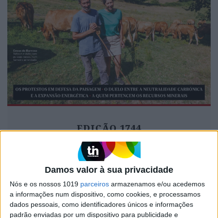
EDIÇÃO 1744
Damos valor à sua privacidade
MAIS VISTOS
Nós e os nossos 1019
parceiros
armazenamos e/ou acedemos
a informações num dispositivo, como cookies, e processamos
dados pessoais, como identificadores únicos e informações
1
Quem é Deus para uma criança? Opinião de José
padrão enviadas por um dispositivo para publicidade e