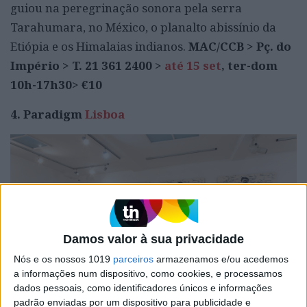
guiou na peregrinação sonora pela serra
Tarahumara, no México, o planalto abissínio da
Etiópia e os Himalaias indianos.
MAC/CCB > Pç. do
Império > T. 21 361 2400 >
até 15 set
, ter-dom
10h-17h30> €10
4. Paradigm
Lisboa
Damos valor à sua privacidade
Nós e os nossos 1019
parceiros
armazenamos e/ou acedemos
a informações num dispositivo, como cookies, e processamos
dados pessoais, como identificadores únicos e informações
padrão enviadas por um dispositivo para publicidade e