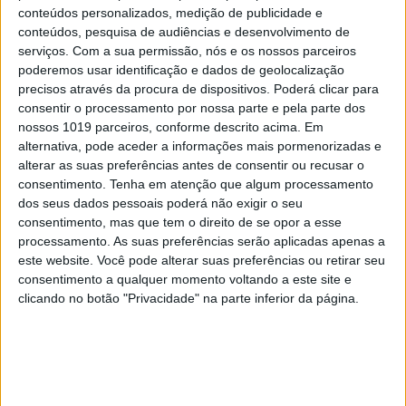
conteúdos personalizados, medição de publicidade e
conteúdos, pesquisa de audiências e desenvolvimento de
Foto: João Krull
serviços.
Com a sua permissão, nós e os nossos parceiros
poderemos usar identificação e dados de geolocalização
Se a porcelana é um material frágil, é certo que Ai
precisos através da procura de dispositivos. Poderá clicar para
Weiwei a usa para transmitir mensagens fortes.
consentir o processamento por nossa parte e pela parte dos
Quase, quase a terminar, Paradigm revela 17 obras
nossos 1019 parceiros, conforme descrito acima. Em
alternativa, pode aceder a informações mais pormenorizadas e
recentes, realizadas em porcelana ou em Lego, por
alterar as suas preferências antes de consentir ou recusar o
vezes cruzando ambas as linguagens: é o caso do
consentimento.
Tenha em atenção que algum processamento
tríptico realizado com peças de Lego a recriar uma
dos seus dados pessoais poderá não exigir o seu
consentimento, mas que tem o direito de se opor a esse
peça mediatizada e politizada,
Dropping a Han
processamento. As suas preferências serão aplicadas apenas a
Dynasty Urn
, em que o artista se mostra a deixar
este website. Você pode alterar suas preferências ou retirar seu
cair um vaso chinês que se espatifa no chão.
consentimento a qualquer momento voltando a este site e
clicando no botão "Privacidade" na parte inferior da página.
Presentes estão ainda Girl with Pearl, o famoso
quadro de Vermeer também reconstituído com os
blocos coloridos, peças de porcelana ilustradas
com cenas de refugiados em vitrines ou a curiosa
instalação de frutos e vegetais em loiça, que