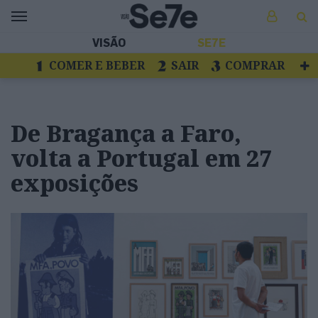
VISÃO
SE7E
COMER E BEBER
SAIR
COMPRAR
VER
LIVROS E DISCOS
TV
ESCAPAR
De Bragança a Faro,
volta a Portugal em 27
exposições