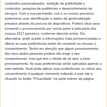
cultural, mediático e ritual – apresentam-nos uma
conteúdos personalizados, medição de publicidade e
“seleção transversal em termos de tendências
conteúdos, pesquisa de audiências e desenvolvimento de
serviços.
Com a sua permissão, nós e os nossos parceiros
arquitetónicas”.
Na Galeria da Casa, há para ver a
poderemos usar identificação e dados de geolocalização
exposição da X BIAU – 10ª Bienal Iberoamericana
precisos através da procura de dispositivos. Poderá clicar para
de Arquitetura e Urbanismo, que apresenta os 26
consentir o processamento por nossa parte e pela parte dos
nossos 1017 parceiros, conforme descrito acima. Em
projetos premiados (com Eduardo Souto de Moura
alternativa, pode aceder a informações mais pormenorizadas e
à cabeça), seis livros, duas publicações e uma
alterar as suas preferências antes de consentir ou recusar o
coleção de vídeos.
Cá fora, no exterior, e acabadas
consentimento.
Tenha em atenção que algum processamento
dos seus dados pessoais poderá não exigir o seu
de instalar, estão as seis esculturas de José Pedro
consentimento, mas que tem o direito de se opor a esse
Croft que vieram diretamente da Bienal de Veneza,
processamento. As suas preferências serão aplicadas apenas a
em Itália, e ali ficam em permanência.
este website. Você pode alterar suas preferências ou retirar seu
consentimento a qualquer momento voltando a este site e
clicando no botão "Privacidade" na parte inferior da página.