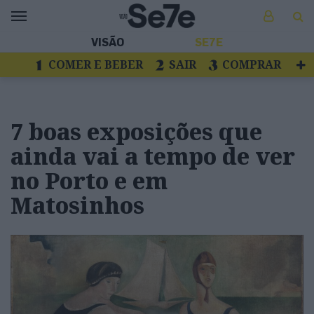
VISÃO
SE7E
COMER E BEBER
SAIR
COMPRAR
VER
LIVROS E DISCOS
TV
ESCAPAR
7 boas exposições que
ainda vai a tempo de ver
no Porto e em
Matosinhos