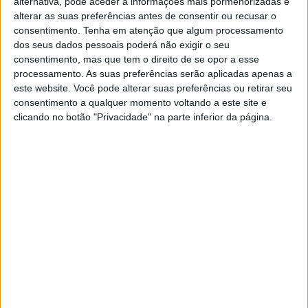
alternativa, pode aceder a informações mais pormenorizadas e
VISÃO SETE
alterar as suas preferências antes de consentir ou recusar o
7 boas exposições que ainda vai a
consentimento.
Tenha em atenção que algum processamento
tempo de ver no Porto e em
dos seus dados pessoais poderá não exigir o seu
Matosinhos
consentimento, mas que tem o direito de se opor a esse
processamento. As suas preferências serão aplicadas apenas a
São sugestões para todos os gostos, num roteiro
este website. Você pode alterar suas preferências ou retirar seu
artístico feito à boleia de imagens do ser humano
e de espécies ameaçadas ou de obras de artistas
consentimento a qualquer momento voltando a este site e
como Almada Negreiros, José Pedro Croft e Jorge
clicando no botão "Privacidade" na parte inferior da página.
Pinheiro. Para ver, durante as férias de Natal, no
Porto e em Matosinhos