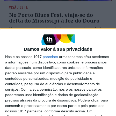
VISÃO SETE
No Porto Blues Fest, viaja-se do
delta do Mississípi à foz do Douro
Depois do sucesso da edição inaugural, a cidade
volta a celebrar este estilo musical, nascido dos
espirituais negros dos escravos afro-americanos,
esta sexta, 18, e sábado, 19
Damos valor à sua privacidade
Nós e os nossos 1017
parceiros
armazenamos e/ou acedemos
a informações num dispositivo, como cookies, e processamos
Se7e
dados pessoais, como identificadores únicos e informações
padrão enviadas por um dispositivo para publicidade e
conteúdos personalizados, medição de publicidade e
conteúdos, pesquisa de audiências e desenvolvimento de
serviços.
Com a sua permissão, nós e os nossos parceiros
poderemos usar identificação e dados de geolocalização
precisos através da procura de dispositivos. Poderá clicar para
consentir o processamento por nossa parte e pela parte dos
nossos 1017 parceiros, conforme descrito acima. Em