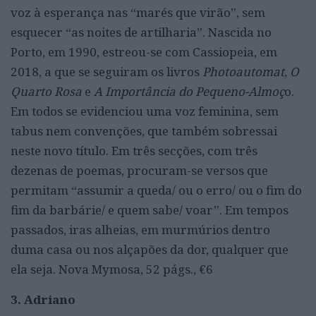
voz à esperança nas “marés que virão”, sem
esquecer “as noites de artilharia”. Nascida no
Porto, em 1990, estreou-se com Cassiopeia, em
2018, a que se seguiram os livros
Photoautomat
,
O
Quarto Rosa
e
A Importância do Pequeno-Almoç
o.
Em todos se evidenciou uma voz feminina, sem
tabus nem convenções, que também sobressai
neste novo título. Em três secções, com três
dezenas de poemas, procuram-se versos que
permitam “assumir a queda/ ou o erro/ ou o fim do
fim da barbárie/ e quem sabe/ voar”. Em tempos
passados, iras alheias, em murmúrios dentro
duma casa ou nos alçapões da dor, qualquer que
ela seja. Nova Mymosa, 52 págs., €6
3.
Adriano