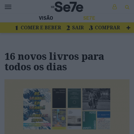
VISÃO
SE7E
COMER E BEBER
SAIR
COMPRAR
VER
LIVROS E DISCOS
TV
ESCAPAR
16 novos livros para
todos os dias