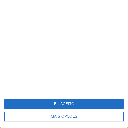
Samsung vai lançar smartphone
dobrável tríptico até final do ano
EU ACEITO
MAIS OPÇÕES
Reino Unido junta-se a França para