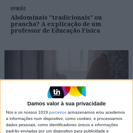
OPINIÃO
Abdominais "tradicionais" ou
prancha? A explicação de um
professor de Educação Física
Damos valor à sua privacidade
Nós e os nossos 1019
parceiros
armazenamos e/ou acedemos
FINANÇAS COM CABEÇA
a informações num dispositivo, como cookies, e processamos
Como funcionam os apoios para
dados pessoais, como identificadores únicos e informações
comprar casa antes dos 35 anos
padrão enviadas por um dispositivo para publicidade e