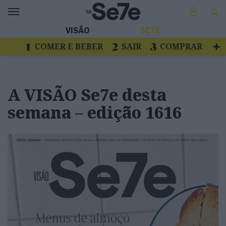
VISÃO
SE7E
COMER E BEBER
SAIR
COMPRAR
VER
LIVROS E DISCOS
TV
ESCAPAR
A VISÃO Se7e desta
semana – edição 1616