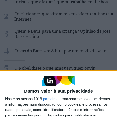
turistas que afastará quem trabalha em Lisboa
2
Celebridades que viram os seus vídeos íntimos na
Internet
3
Quem é Deus para uma criança? Opinião de José
Brissos-Lino
4
Covas do Barroso: A luta por um modo de vida
5
O Nobel disse o que ninguém quer ouvir
6
A longevidade não se improvisa
Damos valor à sua privacidade
7
“Saudade é um sentimento muito bonito, mas por
Nós e os nossos 1019
parceiros
armazenamos e/ou acedemos
vezes muito despropositado. Temos muito
a informações num dispositivo, como cookies, e processamos
orgulho dessa palavra, que achamos que nos faz
dados pessoais, como identificadores únicos e informações
especiais, quando na verdade nos torna
padrão enviadas por um dispositivo para publicidade e