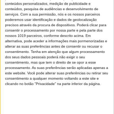
cobardes’’
conteúdos personalizados, medição de publicidade e
conteúdos, pesquisa de audiências e desenvolvimento de
8
Os Lusíadas são um hospital e Guerra Junqueiro
serviços.
Com a sua permissão, nós e os nossos parceiros
uma avenida
poderemos usar identificação e dados de geolocalização
precisos através da procura de dispositivos. Poderá clicar para
9
Tem apneia do sono e não consegue usar a
consentir o processamento por nossa parte e pela parte dos
máquina CPAP? Há uma alternativa a avaliar.
nossos 1019 parceiros, conforme descrito acima. Em
Opinião de um dentista
alternativa, pode aceder a informações mais pormenorizadas e
10
alterar as suas preferências antes de consentir ou recusar o
4 de agosto de 1578. D. Sebastião, Ceuta: a vida
consentimento.
Tenha em atenção que algum processamento
complexa dos símbolos
dos seus dados pessoais poderá não exigir o seu
consentimento, mas que tem o direito de se opor a esse
processamento. As suas preferências serão aplicadas apenas a
este website. Você pode alterar suas preferências ou retirar seu
MAIS NA VISÃO
consentimento a qualquer momento voltando a este site e
clicando no botão "Privacidade" na parte inferior da página.