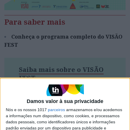
Para saber mais
Conheça o programa completo do VISÃO
FEST
Saiba mais sobre o VISÃO
FEST
Damos valor à sua privacidade
Palavras-chave:
Nós e os nossos 1017
parceiros
armazenamos e/ou acedemos
a informações num dispositivo, como cookies, e processamos
Bernardo Pires de Lima
Extrema-direita
dados pessoais, como identificadores únicos e informações
Pedro Marques Lopes
Rui Tavares Guedes
VISÃO Fest
padrão enviadas por um dispositivo para publicidade e