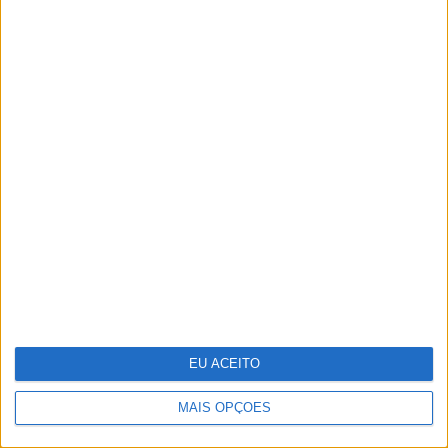
O futuro começou esta noite. Como
foi preparado o 25 de Abril
35 lugares à sombra
EU ACEITO
MAIS OPÇÕES