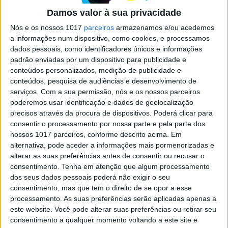
Depois da estreia atribulada frente à República
Damos valor à sua privacidade
Checa, espera-se mais da Seleção Nacional, no
jogo de hoje contra a Turquia
Nós e os nossos 1017
parceiros
armazenamos e/ou acedemos
a informações num dispositivo, como cookies, e processamos
dados pessoais, como identificadores únicos e informações
padrão enviadas por um dispositivo para publicidade e
conteúdos personalizados, medição de publicidade e
conteúdos, pesquisa de audiências e desenvolvimento de
serviços.
Com a sua permissão, nós e os nossos parceiros
poderemos usar identificação e dados de geolocalização
precisos através da procura de dispositivos. Poderá clicar para
consentir o processamento por nossa parte e pela parte dos
nossos 1017 parceiros, conforme descrito acima. Em
alternativa, pode aceder a informações mais pormenorizadas e
alterar as suas preferências antes de consentir ou recusar o
consentimento.
Tenha em atenção que algum processamento
EURO 2024
dos seus dados pessoais poderá não exigir o seu
Verdade desportiva por linhas
consentimento, mas que tem o direito de se opor a esse
tortas
processamento. As suas preferências serão aplicadas apenas a
este website. Você pode alterar suas preferências ou retirar seu
A rigidez da aplicação das linhas tecnológicas do
consentimento a qualquer momento voltando a este site e
fora de jogo, ainda que igual para todos, pode