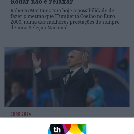
Rodar não é relaxar
Roberto Martinez tem hoje a possibilidade de
fazer o mesmo que Humberto Coelho no Euro
2000, numa das melhores prestações de sempre
de uma Seleção Nacional
EURO 2024
Jogar para ganhar, sem invenções
nem vacas sagradas