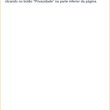
clicando no botão "Privacidade" na parte inferior da página.
estar a desvirtuar a verdade que pretendia
proteger
EURO 2024
Caiu do céu, mas Portugal mereceu
Roberto Martinez inventou e houve jogadores
que jogaram muito pouco. Mas o futebol joga-se
até ao último minuto e percebeu-se, no fim, para
que servem os “espalha-brasas”