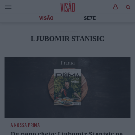
VISÃO
SE7E
LJUBOMIR STANISIC
Prima
A NOSSA PRIMA
De papo cheio: Ljubomir Stanisic na