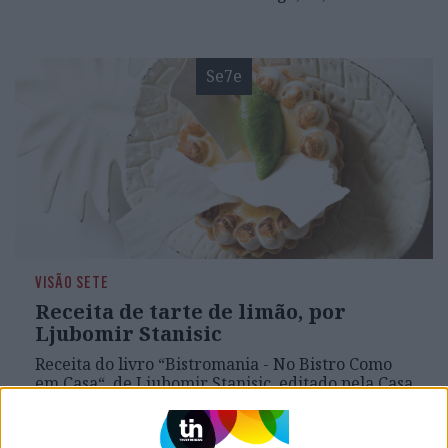
Se7e
VISÃO SETE
Receita de tarte de limão, por
Ljubomir Stanisic
Receita do livro “Bistromania - No Bistro Como
em Casa“, de Ljubomir Stanisic, editado pela Casa
das Letras