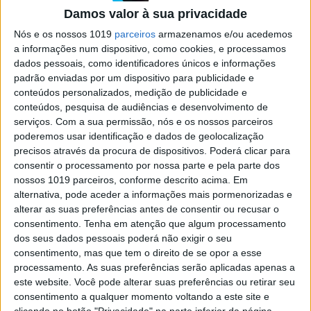
Damos valor à sua privacidade
Se7e
Nós e os nossos 1019
parceiros
armazenamos e/ou acedemos
a informações num dispositivo, como cookies, e processamos
dados pessoais, como identificadores únicos e informações
padrão enviadas por um dispositivo para publicidade e
conteúdos personalizados, medição de publicidade e
conteúdos, pesquisa de audiências e desenvolvimento de
serviços.
Com a sua permissão, nós e os nossos parceiros
poderemos usar identificação e dados de geolocalização
precisos através da procura de dispositivos. Poderá clicar para
consentir o processamento por nossa parte e pela parte dos
VISÃO SETE
nossos 1019 parceiros, conforme descrito acima. Em
"Coração na Boca": O documentário
alternativa, pode aceder a informações mais pormenorizadas e
que mostra Ljubo na primeira
alterar as suas preferências antes de consentir ou recusar o
pessoa
consentimento.
Tenha em atenção que algum processamento
dos seus dados pessoais poderá não exigir o seu
Num registo mais intimista, a série documental
consentimento, mas que tem o direito de se opor a esse
divide-se em quatro partes para traçar o
percurso do chefe de cozinha Ljubomir Stanisic,
processamento. As suas preferências serão aplicadas apenas a
uma verdadeira alma irrequieta. "Coração na
este website. Você pode alterar suas preferências ou retirar seu
Boca" está disponível na Opto, plataforma de
consentimento a qualquer momento voltando a este site e
streaming da SIC, a partir desta terça, 26
clicando no botão "Privacidade" na parte inferior da página.