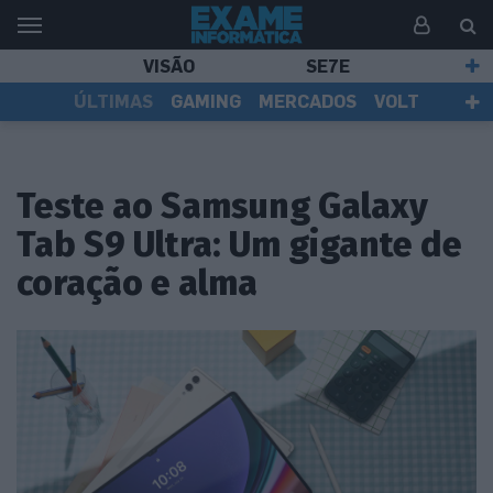
VISÃO
SE7E
ÚLTIMAS
GAMING
MERCADOS
VOLT
EI TV
TESTES
ASSINANTES
Teste ao Samsung Galaxy
Tab S9 Ultra: Um gigante de
coração e alma