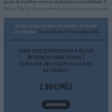
ponto de equilíbrio entre produtividade e portabilidade. O
Galaxy Tab S9 Ultra surpreende pela espessura bastante
reduzida (apenas 5,5 milímetros), que nos permite agarrar
o tablet com firmeza. A estrutura em alumínio, tanto nas
Artigo exclusivo para assinantes da Exame
laterais como na traseira, dão a este equipamento uma
Informática
Já é assinante?
Faça login AQUI
elevada robustez e um aspeto cuidado, que apreciamos
bastante em equipamentos topos de gama. O peso está
longe de ser o mais simpático para um equipamento que
TENHA ACESSO PRIVILEGIADO À MELHOR
INFORMAÇÃO SOBRE CIÊNCIA E
passamos muito tempo a segurar com as mãos, mas não
TECNOLOGIA (INCLUI ACESSO A EDIÇÕES
é descabido para o tamanhão deste tablet.
ANTERIORES)
2,90€/MÊS
ASSINAR