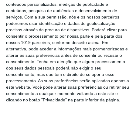
conteúdos personalizados, medição de publicidade e
conteúdos, pesquisa de audiências e desenvolvimento de
SIMBALINOS À SEXTA
serviços.
Com a sua permissão, nós e os nossos parceiros
poderemos usar identificação e dados de geolocalização
Cartoon: Um Simbalino à Sexta, por José
precisos através da procura de dispositivos. Poderá clicar para
António Fundo
consentir o processamento por nossa parte e pela parte dos
nossos 1019 parceiros, conforme descrito acima. Em
alternativa, pode aceder a informações mais pormenorizadas e
alterar as suas preferências antes de consentir ou recusar o
consentimento.
Tenha em atenção que algum processamento
dos seus dados pessoais poderá não exigir o seu
consentimento, mas que tem o direito de se opor a esse
processamento. As suas preferências serão aplicadas apenas a
este website. Você pode alterar suas preferências ou retirar seu
consentimento a qualquer momento voltando a este site e
clicando no botão "Privacidade" na parte inferior da página.
OPINIÃO
Entre a neutralidade carbónica e a