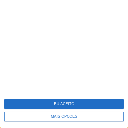
8 perfumes de nicho que tem mesmo de
experimentar
EU ACEITO
MAIS OPÇÕES