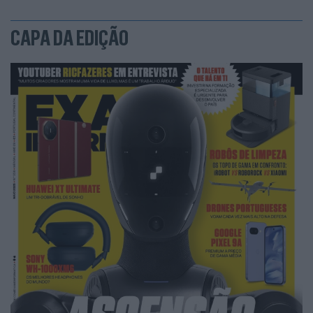
Tratando-se de um Audi, esperávamos uma elevada
CAPA DA EDIÇÃO
qualidade de construção e materiais nobres. E foi o que
encontrámos. Claramente acima dos ‘irmãos’ Volkswagen
ID.4 e Skoda Enyaq. Tudo tem um ar mais premium,
sobretudo no interior, onde se nota a atenção dada ao
detalhe, mesmo em zonas abaixo da linha de visão.
Gostámos do design angular do tablier; do ‘agarrar’ e
formato do volante (achado nos ‘pólos’); do
posicionamento dos generosos ventiladores, que
permitem uma grande dispersão do fluxo de ar, evitando
concentrações de ar fresco ou quente em partes
específicas do corpo dos passageiros; do conforto e
envolvência dos bancos frontais (com zona de apoio das
coxas configurável); e dos vários espaços de arrumação.
A utilização de uma plataforma criada exclusivamente