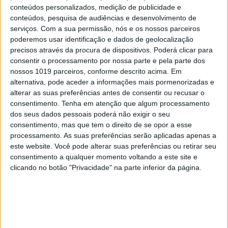
conteúdos personalizados, medição de publicidade e
conteúdos, pesquisa de audiências e desenvolvimento de
serviços.
Com a sua permissão, nós e os nossos parceiros
poderemos usar identificação e dados de geolocalização
precisos através da procura de dispositivos. Poderá clicar para
consentir o processamento por nossa parte e pela parte dos
nossos 1019 parceiros, conforme descrito acima. Em
alternativa, pode aceder a informações mais pormenorizadas e
alterar as suas preferências antes de consentir ou recusar o
ENTREVISTA SEM AGENDA
consentimento.
Tenha em atenção que algum processamento
"Creio que, daqui a 30 anos, os robots
dos seus dados pessoais poderá não exigir o seu
vão operar sozinhos"
consentimento, mas que tem o direito de se opor a esse
processamento. As suas preferências serão aplicadas apenas a
este website. Você pode alterar suas preferências ou retirar seu
consentimento a qualquer momento voltando a este site e
clicando no botão "Privacidade" na parte inferior da página.