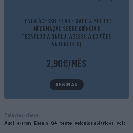
Q4 e-tron acaba por ser um dos modelos mais
entusiasmantes da Audi, cujos designs andam, na nossa
TENHA ACESSO PRIVILEGIADO À MELHOR
opinião, algo ‘apagados’.
INFORMAÇÃO SOBRE CIÊNCIA E
TECNOLOGIA (INCLUI ACESSO A EDIÇÕES
ANTERIORES)
2,90€/MÊS
ASSINAR
Palavras-chave:
Audi
e-tron
Ensaio
Q4
teste
veiculos elétricos
volt
Qualidade garantida