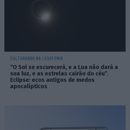
CULTURANDO NA LUSOFONIA
“O Sol se escurecerá, e a Lua não dará a
Tecnologia: problemas do costume
sua luz, e as estrelas cairão do céu”.
Eclipse: ecos antigos de medos
apocalípticos