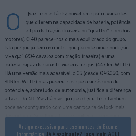
O
Q4 e-tron está disponível em quatro variantes,
que diferem na capacidade de bateria, potência
e tipo de tração (traseira ou “quattro”, com dois
motores). O 40 parece-nos o mais equilibrado do grupo.
Isto porque já tem um motor que permite uma condução
‘viva q.b.’ (204 cavalos com tração traseira) e uma
bateria capaz de garantir viagens longas (447 km WLTP).
Há uma versão mais acessível, o 35 (desde €46.350, com
306 km WLTP), mas parece-nos que o acréscimo de
potência e, sobretudo, de autonomia, justifica a diferença
a favor do 40. Mas há mais, já que o Q4 e-tron também
pode ser configurado com uma carroçaria de look mais
desportivo, o Sportback. O que significa que nenhum
outro 100% elétrico está disponível com tantas
Artigo exclusivo para assinantes da Exame
variantes o que é, só por si, um trunfo importante. E que o
Informática
Já é assinante?
Faça login AQUI