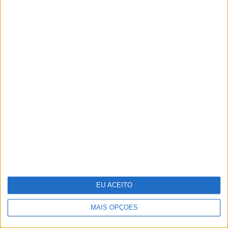
Linha Circular do Metropolitano: O
carrossel de turistas que afastará quem
trabalha em Lisboa
EU ACEITO
MAIS OPÇÕES